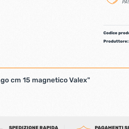
PA
iere ferro forgiato
Codice prod
Produttore
lungo cm 15 magnetico Valex"
ti
Chiudiporta automatici
SPEDIZIONE RAPIDA
PAGAMENTI S