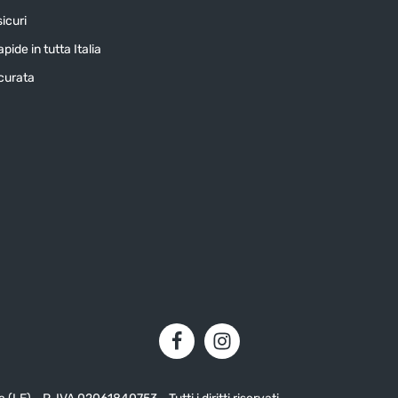
icuri
pide in tutta Italia
icurata