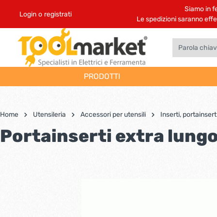
Siamo in fe
Login
o
registrati
Le spedizioni saranno effett
PRODOTTI
Casseforti e portafucili
Trapani
Utensili manuali
Compressori
Piedi in legno e paglia di vienna
Tende antimosche
Impregnanti ad acqua
Bordi precollati legno
Materiale elettrico
Alzanti scorrevoli agb
Attrezzi
Protezione vie respiratorie
Colle viniliche
Prodotti per la protezione
Prodotti chimici per la casa
Griglie
Utensili
Accesso
Utensili
Fregi i
Arredo
Vernici
Spine e
Telai p
Cernier
Macchin
Protezi
Colle p
Prodotti
Prodott
Home
Utensileria
Accessori per utensili
Inserti, portainsert
Apertura a combinazione
Martelli demolitori e tassellatori
Strumenti di misura
Accessori impianti elettrici
Sist
meccanica
Calibri
Al
Portainserti extra lung
Accessori per compressori
Trattamento e stuccatura
Accessori bagno
Vernici sintetiche
Fermavetri in legno
Catenacci agb
Casette e portattrezzi
Protezioni acustiche
Pistole termocollanti e colle
Trapani e avvitatori
Antennistica
Utensil
Antican
Ringhie
Vernici
Stipiti
Serratu
Barbecu
Altri au
Adesivi
Livella
Fr
Apertura a combinazione
Trapani a colonna
Adattatori e prolunghe
Aero
elettronica
Flessometro
Spazz
Scopri di più
Rubinetti artistici per giardini
Vernici ignifughe
Pulsant
Coloran
Chiod
Misuratore laser
Apertura a chiave
Fora
Seghe elettriche
Tester digitale
Accesso
Trap
Scopri di più
Scopri d
Illuminazione da esterno classica
Videoci
Squadre per falegnami
Scaffali e armadi
Vernici a spray
Seghe circolari
Bilance di precisione
Seghe a nastro
Serrature e cilindri
Guarnizi
Goniometri digitali
Aspiratori di aria
Lampad