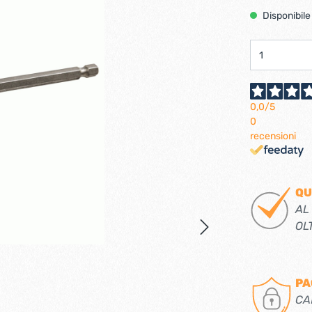
Ferramenta per porte 
Disponibile
Ferramenta per porte a
i per tv lcd-plasma
ci verticali
Pialle elettriche
e e caricabatterie per
Spazzole per motori elett
tensili
0,0
/5
0
recensioni
trabattelli
Lastrine e angolari in met
 portatili
Lastrine angolari
QU
ttelli
Lastrine piane
AL
Lastrine speciali
OL
e
Ruote
PA
ere per infissi
CA
iere per mobili