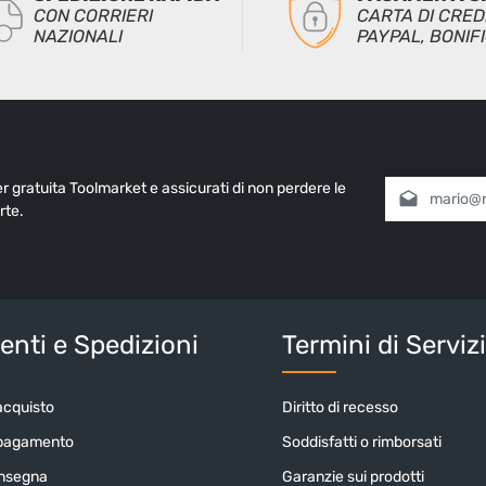
CON CORRIERI
CARTA DI CRED
NAZIONALI
PAYPAL, BONIF
ter gratuita Toolmarket e assicurati di non perdere le
Indirizzo e-mai
rte.
Selezionando
informativa 
nostri
termin
Inserisci i cara
nti e Spedizioni
Termini di Serviz
acquisto
Diritto di recesso
 pagamento
Soddisfatti o rimborsati
onsegna
Garanzie sui prodotti