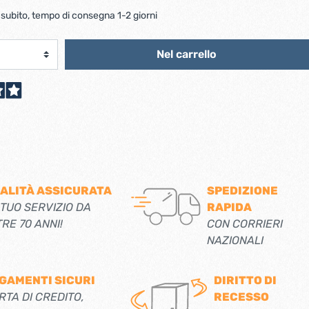
scorrevoli
Ferro forgiato maniglie etc.
 subito, tempo di consegna 1-2 giorni
Catenacci ferro forgiato
 libro
Maniglie ferro forgiato
Miscelatori
Nel carrello
Maniglioni e battenti ferro forgiato
Maniglie classiche
rici
Maniglie moderne
Scopri di più
allo
Ferramenta per mobili
Serrature per mobili
ALITÀ ASSICURATA
SPEDIZIONE
Scolapiatti
 TUO SERVIZIO DA
RAPIDA
Cestelli estraibili per cucine
TRE 70 ANNI!
CON CORRIERI
Scopri di più
NAZIONALI
Cassette postali e bucalettere
GAMENTI SICURI
DIRITTO DI
Bucalettere
RTA DI CREDITO,
RECESSO
Cassette postali