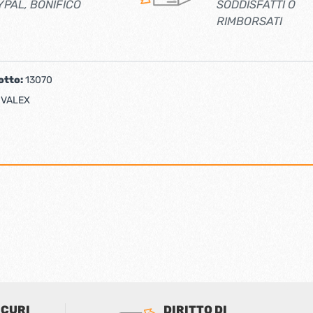
YPAL, BONIFICO
SODDISFATTI O
RIMBORSATI
otto:
13070
:
VALEX
ICURI
DIRITTO DI