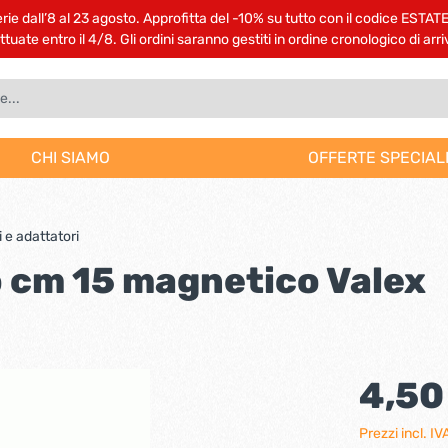
rie dall’8 al 23 agosto. Approfitta del -10% su tutto con il codice ESTAT
uate entro il 4/8. Gli ordini saranno gestiti in ordine cronologico di arri
CHI SIAMO
OFFERTE SPECIAL
 di aerazione
 particolari
ri per utensili
 ad aria
n ottone
 e complementi
 ad acqua per esterni
 lamelli
er luminarie
e agb
e da giardino
one delle mani
oliuretaniche
 per la finitura
i chimici tecnici
Imballaggi
Saldatrici
Raccorderia
Fregi e intarsi in legno
Numeri civici da esterno
Vernici ad acqua per inte
Profili ayous fai da te
Illuminazione da interni
Serrature multipunto agb
Idropulitrici
Protezione degli occhi
Sigillanti
Prodotti per la pulizia
Repellenti per animali
i e adattatori
ema profit cutting
Teli protettivi
berini punte pilota
o cm 15 magnetico Valex
i pneumatici
ti e vernici
re inox
 poliuretaniche
 e mostrine
re agb
e e accessori
sili di protezione
 di montaggio
Reggimensole
Vernici nitro
Battiscopa
Cilindri per serrature
Accessori irrigazione
Colle policloropreniche
Cinghie e tiranti
ese multi purpose
grafi
Nastri
ole in filo acciaio
iere e campanelli
ti universali
atrici e graffettatrici
Appendiabiti
Preparazione supporti
re il metallo
ri per minitrapano
ano pneumatico
Bidoni aspiratutto
i più
tofoni e citofoni
Automazioni
4,50
oni per infissi
Porte a libro e scorrevoli
Prezzi incl. IV
e led
Lampade di emergenza