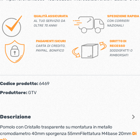
QUALITÀ ASSICURATA
SPEDIZIONE RAPIDA
AL TUO SERVIZIO DA
CON CORRIERI
OLTRE 70 ANNI!
NAZIONALI
PAGAMENTI SICURI
DIRITTO DI
CARTA DI CREDITO,
RECESSO
PAYPAL, BONIFICO
SODDISFATTI O
RIMBORSATI
Codice prodotto:
6469
Produttore:
GTV
Descrizione
Pomolo con Cristallo trasparente su montatura in metallo
cromodiametro 40mm sporgenza 55mmFilettatura M4base 20mm
Di