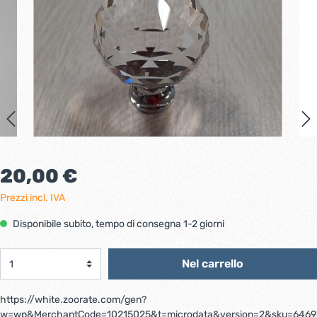
20,00 €
Prezzi incl. IVA
Disponibile subito, tempo di consegna 1-2 giorni
Nel carrello
https://white.zoorate.com/gen?
w=wp&MerchantCode=10215025&t=microdata&version=2&sku=6469