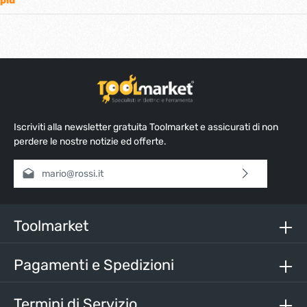
più
Iscriviti alla newsletter gratuita Toolmarket e assicurati di non
perdere le nostre notizie ed offerte.
Indirizzo e-mail*
Selezionando continua confermi di aver letto la nostra
informativa sulla protezione dei dati
e di aver accettato i
nostri
termini e condizioni generali
.
Toolmarket
Inserisci i caratteri sopra*
Pagamenti e Spedizioni
Termini di Servizio