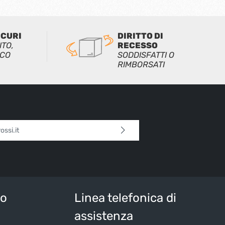
ICURI
DIRITTO DI
ITO,
RECESSO
ICO
SODDISFATTI O
RIMBORSATI
l*
 continua confermi di aver letto la nostra
sulla protezione dei dati
e di aver accettato i
i e condizioni generali
.
tteri sopra*
io
Linea telefonica di
assistenza