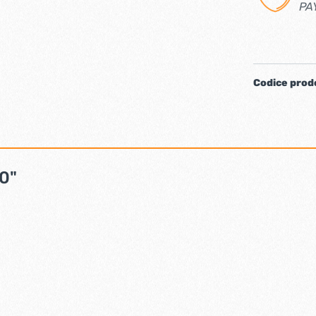
PA
iere ferro forgiato
Codice prod
00"
ti
Chiudiporta automatici