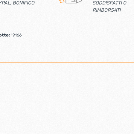
YPAL, BONIFICO
SODDISFATTI O
RIMBORSATI
otto:
19166