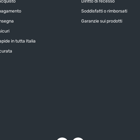
acquisto
Diritto di recesso
 pagamento
Soddisfatti o rimborsati
onsegna
Garanzie sui prodotti
icuri
pide in tutta Italia
icurata