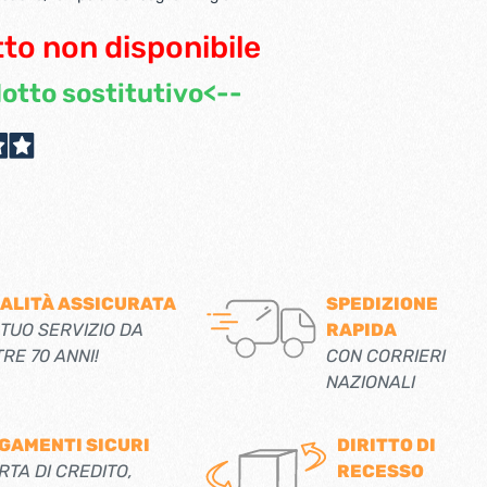
scorrevoli
Ferro forgiato maniglie etc.
Catenacci ferro forgiato
 libro
to non disponibile
Maniglie ferro forgiato
Miscelatori
Maniglioni e battenti ferro forgiato
otto sostitutivo<--
Maniglie classiche
rici
Maniglie moderne
Scopri di più
allo
Ferramenta per mobili
Serrature per mobili
Scolapiatti
ALITÀ ASSICURATA
SPEDIZIONE
 TUO SERVIZIO DA
RAPIDA
Cestelli estraibili per cucine
TRE 70 ANNI!
CON CORRIERI
Scopri di più
NAZIONALI
Cassette postali e bucalettere
GAMENTI SICURI
DIRITTO DI
Bucalettere
RTA DI CREDITO,
RECESSO
Cassette postali