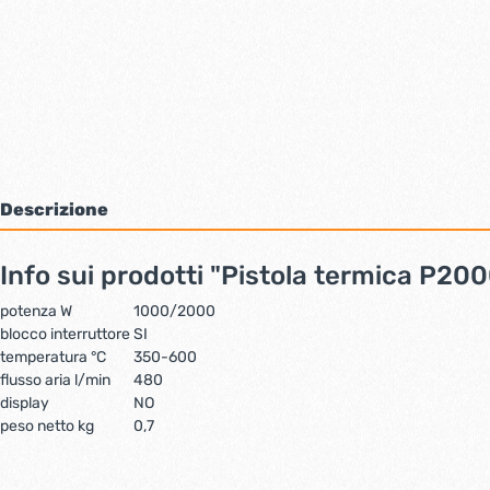
Bulloni inox tps
Cern
Viti inox panel
Barre filettate inox
Bulloni esagonali inox
Dadi inox
Accessori per fissaggio inox
Rondelle inox
Viti per legno
Descrizione
Dadi
Scopri di più
Info sui prodotti "Pistola termica P20
potenza W
1000/2000
Cartavetro e abrasivi
Lucchet
blocco interruttore
SI
temperatura °C
350-600
flusso aria l/min
480
display
NO
peso netto kg
0,7