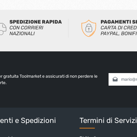
SPEDIZIONE RAPIDA
PAGAMENTI S
CON CORRIERI
CARTA DI CRED
NAZIONALI
PAYPAL, BONIF
ter gratuita Toolmarket e assicurati di non perdere le
Indirizzo e-mai
rte.
Selezionando
informativa 
nostri
termin
Inserisci i cara
nti e Spedizioni
Termini di Serviz