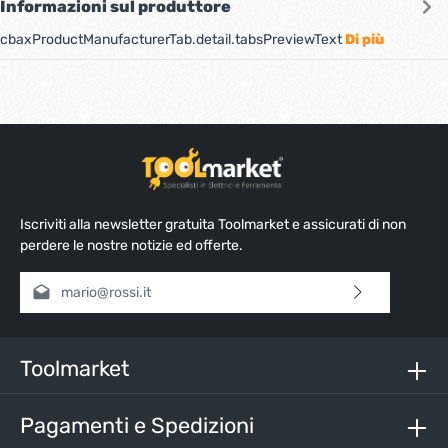
Informazioni sul produttore
cbaxProductManufacturerTab.detail.tabsPreviewText
Di più
Iscriviti alla newsletter gratuita Toolmarket e assicurati di non
perdere le nostre notizie ed offerte.
Indirizzo e-mail*
Selezionando continua confermi di aver letto la nostra
informativa sulla protezione dei dati
e di aver accettato i
nostri
termini e condizioni generali
.
Toolmarket
Inserisci i caratteri sopra*
Pagamenti e Spedizioni