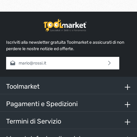
Iscriviti alla newsletter gratuita Toolmarket e assicurati di non
perdere le nostre notizie ed offerte.
Indirizzo e-mail*
Selezionando continua confermi di aver letto la nostra
informativa sulla protezione dei dati
e di aver accettato i
nostri
termini e condizioni generali
.
Toolmarket
Inserisci i caratteri sopra*
Pagamenti e Spedizioni
Termini di Servizio