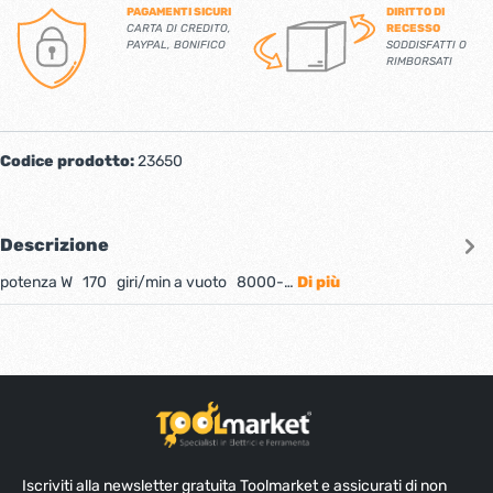
PAGAMENTI SICURI
DIRITTO DI
CARTA DI CREDITO,
RECESSO
PAYPAL, BONIFICO
SODDISFATTI O
RIMBORSATI
Codice prodotto:
23650
Descrizione
potenza W 170 giri/min a vuoto 8000-…
Di più
Iscriviti alla newsletter gratuita Toolmarket e assicurati di non