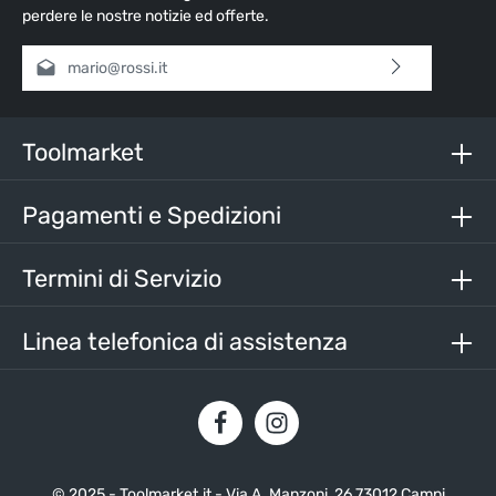
perdere le nostre notizie ed offerte.
Indirizzo e-mail*
Selezionando continua confermi di aver letto la nostra
informativa sulla protezione dei dati
e di aver accettato i
nostri
termini e condizioni generali
.
Toolmarket
Inserisci i caratteri sopra*
Pagamenti e Spedizioni
Termini di Servizio
Linea telefonica di assistenza
© 2025 - Toolmarket.it - Via A. Manzoni, 26 73012 Campi