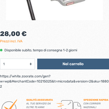
28,00 €
Prezzi incl. IVA
Disponibile subito, tempo di consegna 1-2 giorni
Nel carrello
https://white.zoorate.com/gen?
w=wp&MerchantCode=10215025&t=microdata&version=2&sku=1880
2
QUALITÀ ASSICURATA
SPEDIZIONE RAPIDA
AL TUO SERVIZIO DA
CON CORRIERI
OLTRE 70 ANNI!
NAZIONALI