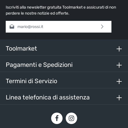
Iscriviti alla newsletter gratuita Toolmarket e assicurati di non
perdere le nostre notizie ed offerte.
Indirizzo e-mail*
Selezionando continua confermi di aver letto la nostra
informativa sulla protezione dei dati
e di aver accettato i
nostri
termini e condizioni generali
.
Toolmarket
Inserisci i caratteri sopra*
Pagamenti e Spedizioni
Termini di Servizio
Linea telefonica di assistenza