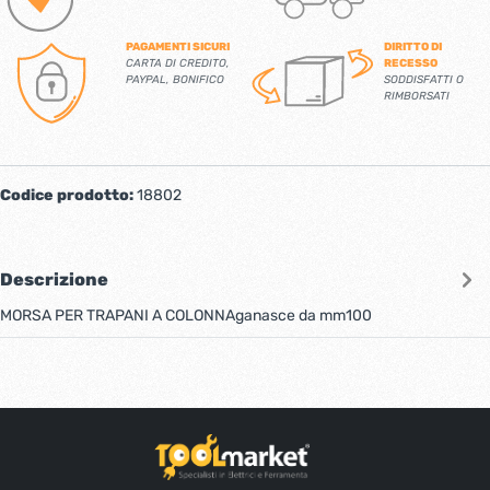
PAGAMENTI SICURI
DIRITTO DI
CARTA DI CREDITO,
RECESSO
PAYPAL, BONIFICO
SODDISFATTI O
RIMBORSATI
Codice prodotto:
18802
Descrizione
MORSA PER TRAPANI A COLONNAganasce da mm100