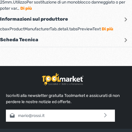
25mm.UtilizzoPer sostituzione di un monoblocco danneggiato o per
poter var…
Di più
Informazioni sul produttore
cbaxProductManufacturerTab.detail.tabsPreviewText
Di più
Scheda Tecnica
Iscriviti alla newsletter gratuita Toolmarket e assicurati di non
perdere le nostre notizie ed offerte.
Indirizzo e-mail*
Selezionando continua confermi di aver letto la nostra
informativa sulla protezione dei dati
e di aver accettato i