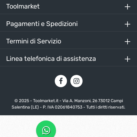
nostri
termini e condizioni generali
.
Toolmarket
Inserisci i caratteri sopra*
Pagamenti e Spedizioni
Termini di Servizio
Linea telefonica di assistenza
© 2025 - Toolmarket.it - Via A. Manzoni, 26 73012 Campi
Salentina (LE) - P. IVA 02061840753 - Tutti i diritti riservati.