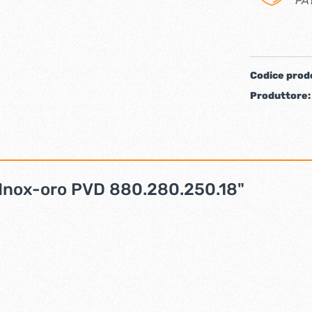
PA
iere ferro forgiato
Codice prod
Produttore
a Inox-oro PVD 880.280.250.18"
ti
Chiudiporta automatici