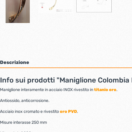
Bulloni inox tps
Cern
Viti inox panel
Barre filettate inox
Bulloni esagonali inox
Dadi inox
Accessori per fissaggio inox
Rondelle inox
Viti per legno
Descrizione
Dadi
Scopri di più
Info sui prodotti "Maniglione Colombi
Cartavetro e abrasivi
Lucchet
Maniglione interamente in acciaio INOX rivestito in
titanio oro
.
Antiossido, anticorrosione.
Acciaio inox cromato e rivestito
oro PVD
.
Misure interasse 250 mm