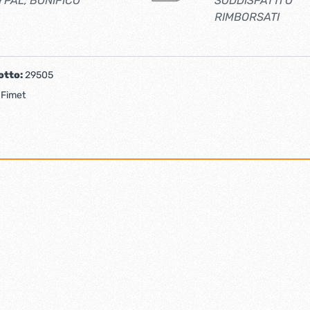
YPAL, BONIFICO
SODDISFATTI O
RIMBORSATI
otto:
29505
:
Fimet