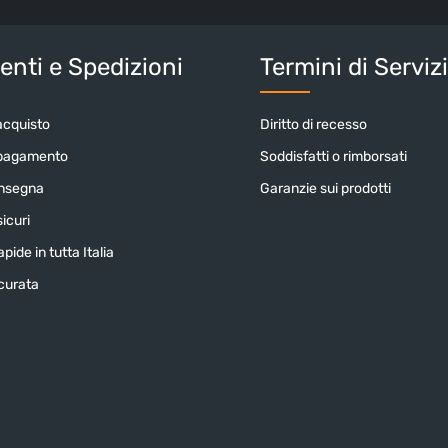
nostri
termin
Inserisci i cara
nti e Spedizioni
Termini di Serviz
acquisto
Diritto di recesso
 pagamento
Soddisfatti o rimborsati
onsegna
Garanzie sui prodotti
icuri
pide in tutta Italia
icurata