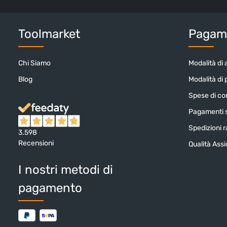
Toolmarket
Pagame
Chi Siamo
Modalità di 
Blog
Modalità di
Spese di c
Pagamenti s
Spedizioni ra
3.598
Recensioni
Qualità Ass
I nostri metodi di
pagamento