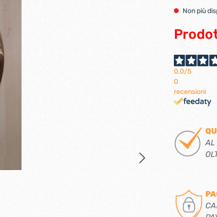
Ferramenta per porte 
Non più dis
Ferramenta per porte a
i per tv lcd-plasma
ci verticali
Pialle elettriche
Prodot
e e caricabatterie per
Spazzole per motori elett
tensili
0,0
/5
0
recensioni
trabattelli
Lastrine e angolari in met
 portatili
Lastrine angolari
QU
ttelli
Lastrine piane
AL
Lastrine speciali
OL
e
Ruote
PA
ere per infissi
CA
iere per mobili