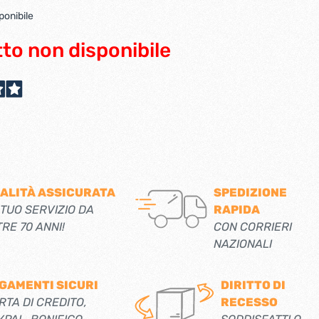
scorrevoli
Ferro forgiato maniglie etc.
ponibile
Catenacci ferro forgiato
 libro
Maniglie ferro forgiato
Miscelatori
to non disponibile
Maniglioni e battenti ferro forgiato
Maniglie classiche
rici
Maniglie moderne
Scopri di più
allo
Ferramenta per mobili
Serrature per mobili
ALITÀ ASSICURATA
SPEDIZIONE
Scolapiatti
 TUO SERVIZIO DA
RAPIDA
Cestelli estraibili per cucine
TRE 70 ANNI!
CON CORRIERI
Scopri di più
NAZIONALI
Cassette postali e bucalettere
GAMENTI SICURI
DIRITTO DI
Bucalettere
RTA DI CREDITO,
RECESSO
Cassette postali