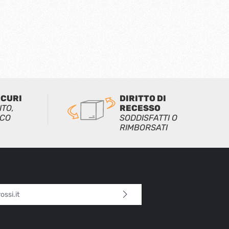
ICURI
DIRITTO DI
ITO,
RECESSO
ICO
SODDISFATTI O
RIMBORSATI
l*
 continua confermi di aver letto la nostra
sulla protezione dei dati
e di aver accettato i