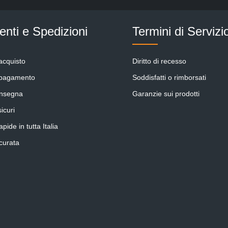
Inserisci i caratteri sopra*
nti e Spedizioni
Termini di Servizi
acquisto
Diritto di recesso
 pagamento
Soddisfatti o rimborsati
onsegna
Garanzie sui prodotti
icuri
pide in tutta Italia
curata