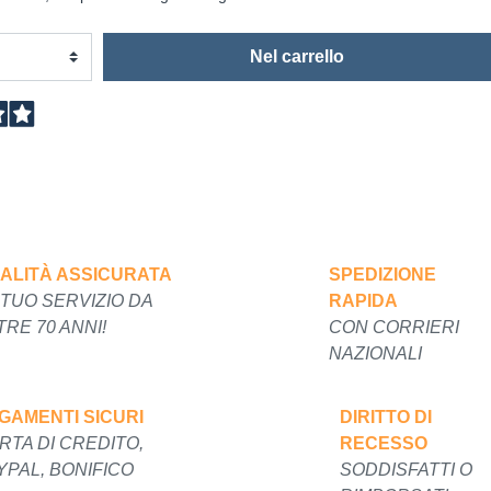
orrevoli
Ferro forgiato maniglie etc.
Catenacci ferro forgiato
ibro
Nel carrello
Maniglie ferro forgiato
Miscelatori
Maniglioni e battenti ferro forgiato
Maniglie classiche
i
Maniglie moderne
Scopri di più
lo
Ferramenta per mobili
Serrature per mobili
ALITÀ ASSICURATA
SPEDIZIONE
 TUO SERVIZIO DA
RAPIDA
Scolapiatti
TRE 70 ANNI!
CON CORRIERI
Cestelli estraibili per cucine
NAZIONALI
Scopri di più
GAMENTI SICURI
DIRITTO DI
Cassette postali e bucalettere
RTA DI CREDITO,
RECESSO
Bucalettere
YPAL, BONIFICO
SODDISFATTI O
Cassette postali