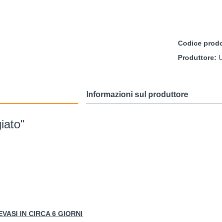
ere ferro forgiato
Codice prod
Produttore:
Informazioni sul produttore
iato"
i
Chiudiporta automatici
ASI IN CIRCA 6 GIORNI