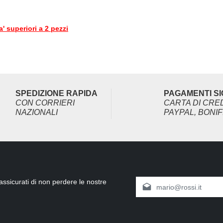
' superiori a 2 pezzi
SPEDIZIONE RAPIDA
PAGAMENTI SI
CON CORRIERI
CARTA DI CRED
NAZIONALI
PAYPAL, BONIF
 assicurati di non perdere le nostre
Indirizzo e-mail*
Selezionando continua confe
informativa sulla protezione
termini e condizioni general