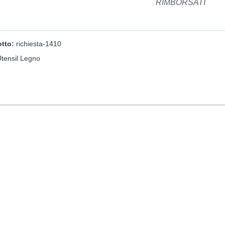
RIMBORSATI
otto:
richiesta-1410
Utensil Legno