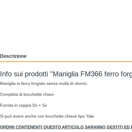
Bulloni inox tps
Cerni
Viti inox panel
Barre filettate inox
Bulloni esagonali inox
Dadi inox
Accessori per fissaggio inox
Rondelle inox
Viti per legno
Descrizione
Dadi
Scopri di più
Info sui prodotti "Maniglia FM366 ferro forg
Maniglia in ferro forgiato senza molla di ritorno.
Cartavetro e abrasivi
Lucchett
Completa di bocchette chiavi
Fornita in coppia Dx + Sx
Si può avere anche con bocchette chiave tipo Yale
ORDINI CONTENENTI QUESTO ARTICOLO SARANNO GESTITI ED EV