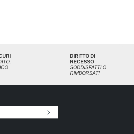
CURI
DIRITTO DI
ITO,
RECESSO
ICO
SODDISFATTI O
RIMBORSATI
rmi di aver letto la nostra
 dei dati
e di aver accettato i nostri
i
.