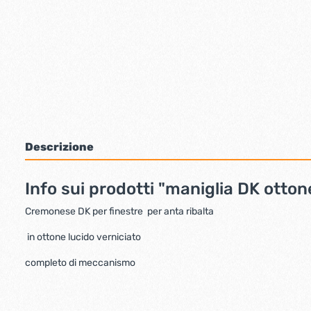
Bulloni inox tps
Cern
Viti inox panel
Barre filettate inox
Bulloni esagonali inox
Dadi inox
Accessori per fissaggio inox
Rondelle inox
Viti per legno
Descrizione
Dadi
Scopri di più
Info sui prodotti "maniglia DK otto
Cartavetro e abrasivi
Lucchet
Cremonese DK per finestre per anta ribalta
in ottone lucido verniciato
completo di meccanismo