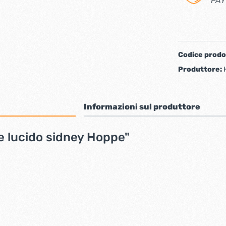
PAY
iere ferro forgiato
Codice prodo
Produttore:
Informazioni sul produttore
ne lucido sidney Hoppe"
ti
Chiudiporta automatici