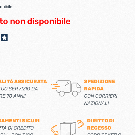
scorrevoli
Ferro forgiato maniglie etc.
onibile
Catenacci ferro forgiato
 libro
Maniglie ferro forgiato
Miscelatori
to non disponibile
Maniglioni e battenti ferro forgiato
Maniglie classiche
rici
Maniglie moderne
Scopri di più
allo
Ferramenta per mobili
Serrature per mobili
ALITÀ ASSICURATA
SPEDIZIONE
Scolapiatti
TUO SERVIZIO DA
RAPIDA
Cestelli estraibili per cucine
RE 70 ANNI!
CON CORRIERI
Scopri di più
NAZIONALI
Cassette postali e bucalettere
GAMENTI SICURI
DIRITTO DI
Bucalettere
TA DI CREDITO,
RECESSO
Cassette postali