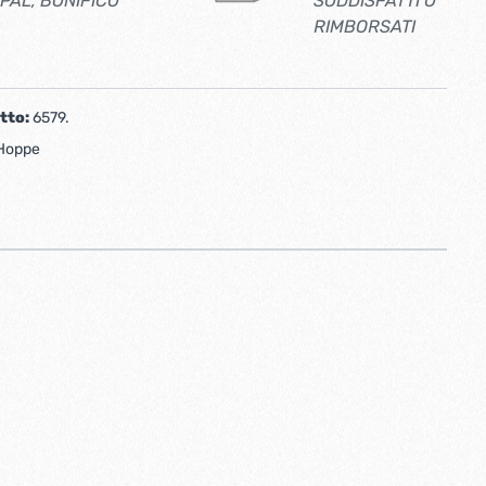
PAL, BONIFICO
SODDISFATTI O
RIMBORSATI
tto:
6579.
Hoppe