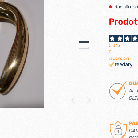
Ferramenta per porte 
Non più disp
Ferramenta per porte a
i per tv lcd-plasma
ci verticali
Pialle elettriche
Prodot
e e caricabatterie per
Spazzole per motori elett
tensili
0,0
/5
0
recensioni
trabattelli
Lastrine e angolari in met
 portatili
Lastrine angolari
QU
ttelli
Lastrine piane
AL 
Lastrine speciali
OLT
e
Ruote
PA
ere per infissi
CAR
iere per mobili