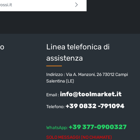
l*
 continua confermi di aver letto la nostra
sulla protezione dei dati
e di aver accettato i
i e condizioni generali
.
tteri sopra*
io
Linea telefonica di
assistenza
Indirizzo : Via A. Manzoni, 26 73012 Campi
Salentina (LE)
info@toolmarket.it
Email :
+39 0832 -791094
Telefono:
+39 377-0900327
WhatsApp:
SOLO MESSAGGI (NO CHIAMATE)