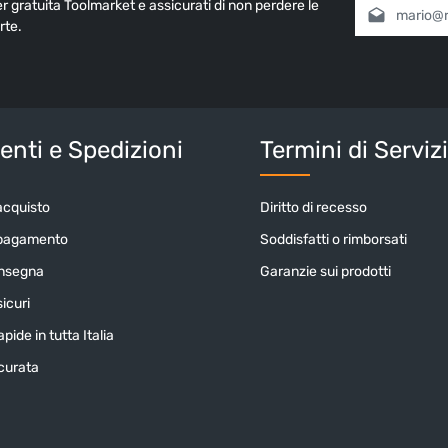
ter gratuita Toolmarket e assicurati di non perdere le
Indirizzo e-mai
rte.
Selezionando
informativa 
nostri
termin
Inserisci i cara
nti e Spedizioni
Termini di Serviz
acquisto
Diritto di recesso
 pagamento
Soddisfatti o rimborsati
onsegna
Garanzie sui prodotti
icuri
pide in tutta Italia
icurata