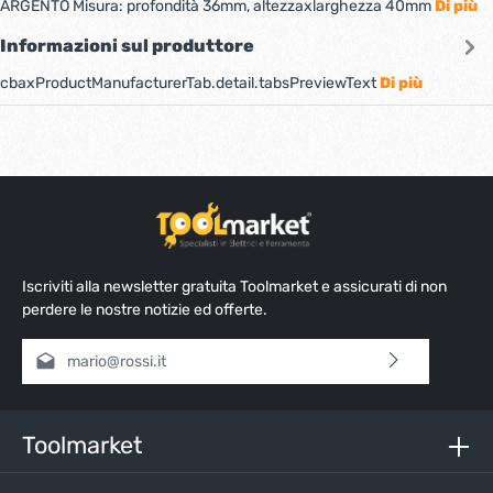
ARGENTO Misura: profondità 36mm, altezzaxlarghezza 40mm
Di più
Informazioni sul produttore
cbaxProductManufacturerTab.detail.tabsPreviewText
Di più
Iscriviti alla newsletter gratuita Toolmarket e assicurati di non
perdere le nostre notizie ed offerte.
Indirizzo e-mail*
Selezionando continua confermi di aver letto la nostra
informativa sulla protezione dei dati
e di aver accettato i
nostri
termini e condizioni generali
.
Toolmarket
Inserisci i caratteri sopra*