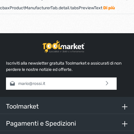
cbaxProductManufacturerTab.detail.tabsPreviewText
Di più
Iscriviti alla newsletter gratuita Toolmarket e assicurati di non
perdere le nostre notizie ed offerte.
Indirizzo e-mail*
Selezionando continua confermi di aver letto la nostra
informativa sulla protezione dei dati
e di aver accettato i
nostri
termini e condizioni generali
.
Toolmarket
Inserisci i caratteri sopra*
Pagamenti e Spedizioni