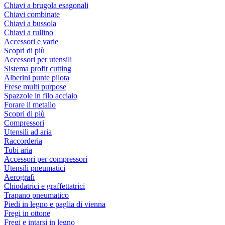
Chiavi a brugola esagonali
Chiavi combinate
Chiavi a bussola
Chiavi a rullino
Accessori e varie
Scopri di più
Accessori per utensili
Sistema profit cutting
Alberini punte pilota
Frese multi purpose
Spazzole in filo acciaio
Forare il metallo
Scopri di più
Compressori
Utensili ad aria
Raccorderia
Tubi aria
Accessori per compressori
Utensili pneumatici
Aerografi
Chiodatrici e graffettatrici
Trapano pneumatico
Piedi in legno e paglia di vienna
Fregi in ottone
Fregi e intarsi in legno