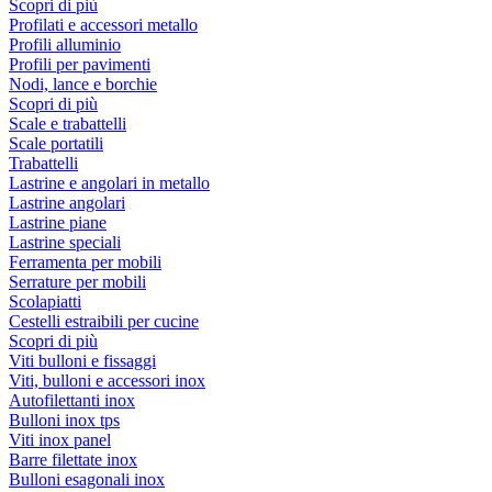
Scopri di più
Profilati e accessori metallo
Profili alluminio
Profili per pavimenti
Nodi, lance e borchie
Scopri di più
Scale e trabattelli
Scale portatili
Trabattelli
Lastrine e angolari in metallo
Lastrine angolari
Lastrine piane
Lastrine speciali
Ferramenta per mobili
Serrature per mobili
Scolapiatti
Cestelli estraibili per cucine
Scopri di più
Viti bulloni e fissaggi
Viti, bulloni e accessori inox
Autofilettanti inox
Bulloni inox tps
Viti inox panel
Barre filettate inox
Bulloni esagonali inox