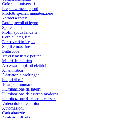
Coloranti universali
Preparazione supporti
Prodotti speciali manutenzione
Vernici a spray
Bordi precollati legno
Spine e lamelli
Profili ayous fai da te
Cornici intagliate
Fermavetri in legno
Stipiti e mostrine
Battiscopa
Travi lamellari e perline
Materiale elettrico
Accessori impianti elettrici
Antennistica
Adattatori e prolunghe
Scopri di più
Telai per luminarie
Illuminazione da interni
Illuminazione da esterno moderna
Illuminazione da esterno classica
Videocitofoni e citofoni
Automazioni
Caricabatterie
Aspiratori di aria