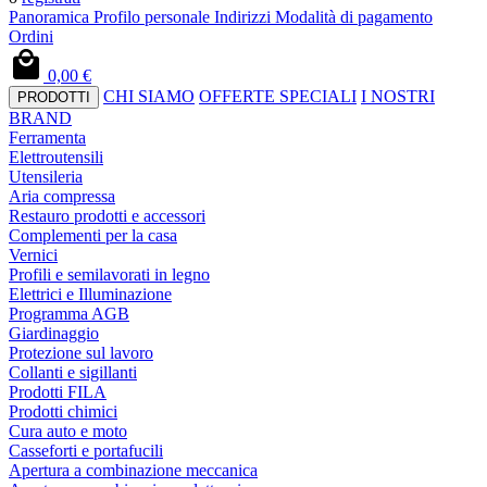
Panoramica
Profilo personale
Indirizzi
Modalità di pagamento
Ordini
0,00 €
CHI SIAMO
OFFERTE SPECIALI
I NOSTRI
PRODOTTI
BRAND
Ferramenta
Elettroutensili
Utensileria
Aria compressa
Restauro prodotti e accessori
Complementi per la casa
Vernici
Profili e semilavorati in legno
Elettrici e Illuminazione
Programma AGB
Giardinaggio
Protezione sul lavoro
Collanti e sigillanti
Prodotti FILA
Prodotti chimici
Cura auto e moto
Casseforti e portafucili
Apertura a combinazione meccanica