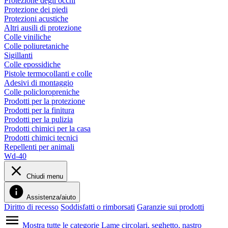
Protezione degli occhi
Protezione dei piedi
Protezioni acustiche
Altri ausili di protezione
Colle viniliche
Colle poliuretaniche
Sigillanti
Colle epossidiche
Pistole termocollanti e colle
Adesivi di montaggio
Colle policloropreniche
Prodotti per la protezione
Prodotti per la finitura
Prodotti per la pulizia
Prodotti chimici per la casa
Prodotti chimici tecnici
Repellenti per animali
Wd-40
Chiudi menu
Assistenza/aiuto
Diritto di recesso
Soddisfatti o rimborsati
Garanzie sui prodotti
Mostra tutte le categorie
Lame circolari, seghetto, nastro