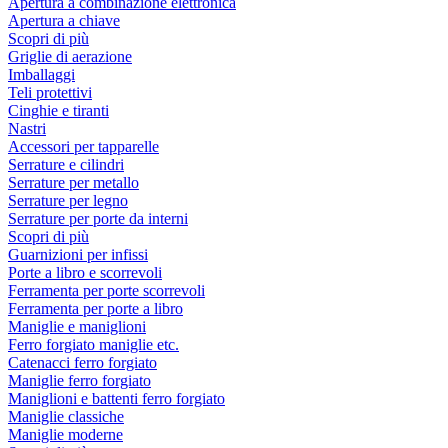
Apertura a combinazione elettronica
Apertura a chiave
Scopri di più
Griglie di aerazione
Imballaggi
Teli protettivi
Cinghie e tiranti
Nastri
Accessori per tapparelle
Serrature e cilindri
Serrature per metallo
Serrature per legno
Serrature per porte da interni
Scopri di più
Guarnizioni per infissi
Porte a libro e scorrevoli
Ferramenta per porte scorrevoli
Ferramenta per porte a libro
Maniglie e maniglioni
Ferro forgiato maniglie etc.
Catenacci ferro forgiato
Maniglie ferro forgiato
Maniglioni e battenti ferro forgiato
Maniglie classiche
Maniglie moderne