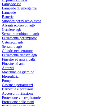
Lampade led
Lampade di emergenza
Lampade
Batterie
Supporti per tv lcd-plasma
Alzanti scorrevoli agb
Cerniere agb
Serrature multipunto agb
Ferramenta per imposte
Catenacci agb
Serrature agb
Cilindri per serrature
Ferramenta finestre agb
Finestre ad anta ribalta
Finestre ad anta
Attrezzi
Macchine da giardino
Idropulitrici
Pompe
Casette e portattrezzi
Barbecue e accessori
Accessori irrigazione
Protezione vie respiratorie
Protezione delle mani