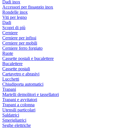
Dadi inox
Accessori per fissaggio inox
Rondelle inox
Viti per legno
Dadi
Scopri di più
Cerniere
Cerniere per infissi
Cerniere per mobili
Cerniere ferro forgiato
Ruote
Cassette postali e bucalettere
Bucalettere
Cassette postali
Cartavetro e abrasivi
Lucchetti
Chiudiporta automatici
Trapani
Martelli demolitori e tassellatori
Trapani e avvitatori
Trapani a colonna
Utensili particolari
Saldatrici
Smerigliatrici
Seghe elettriche