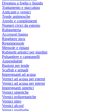
Doratura a foglia e liquida
Trattamento e stuccatura
Anticanti e vernici
Tende antimosche
Arredo e complementi
Numeri civici da esterno
Rubinetteria
Accessori bagno
Ringhiere inox
Reggimensole
Mensole e ripiani
Rubinetti artistici per giardini
Pulsantiere e campanelli
Appendiabiti
Bastoni per tende
Scaffali e armadi
Impregnanti ad acqua
Vernici ad acqua per esterni
Vernici ad acqua per interni
Impregnanti sintetici
Vernici sintetiche
Vernici poliuretaniche
Vernici nitro
Vernici alcool
Vernici ignifughe