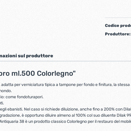
iere ferro forgiato
Codice prod
Produttore
mazioni sul produttore
 pro ml.500 Colorlegno"
datta per verniciatura tipica a tampone per fondo e finitura, la stessa 
ti
Chiudiporta automatici
l mondo.
ccio: come fondoturapori.
ti.
degli ebanisti. Nel caso si richiede diluizione, anche fino a 200% con Dil
radazione, è opportuno diluire almeno al 100% col suo diluente Dilak 99
Antiquaria 38 è un prodotto classico Colorlegno per il restauro del mobil