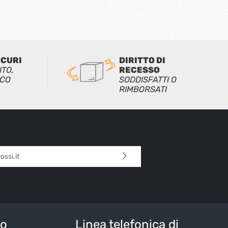
ICURI
DIRITTO DI
ITO,
RECESSO
ICO
SODDISFATTI O
RIMBORSATI
l*
 continua confermi di aver letto la nostra
sulla protezione dei dati
e di aver accettato i
i e condizioni generali
.
tteri sopra*
io
Linea telefonica di