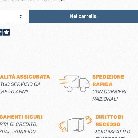
scorrevoli
Ferro forgiato maniglie etc.
Catenacci ferro forgiato
 libro
Nel carrello
Maniglie ferro forgiato
Miscelatori
Maniglioni e battenti ferro forgiato
Maniglie classiche
rici
Maniglie moderne
Scopri di più
allo
Ferramenta per mobili
Serrature per mobili
ALITÀ ASSICURATA
SPEDIZIONE
 TUO SERVIZIO DA
RAPIDA
Scolapiatti
TRE 70 ANNI!
CON CORRIERI
Cestelli estraibili per cucine
NAZIONALI
Scopri di più
GAMENTI SICURI
DIRITTO DI
Cassette postali e bucalettere
RTA DI CREDITO,
RECESSO
Bucalettere
YPAL, BONIFICO
SODDISFATTI O
Cassette postali