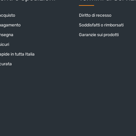
acquisto
Diritto di recesso
 pagamento
Soddisfatti o rimborsati
onsegna
Garanzie sui prodotti
icuri
pide in tutta Italia
icurata