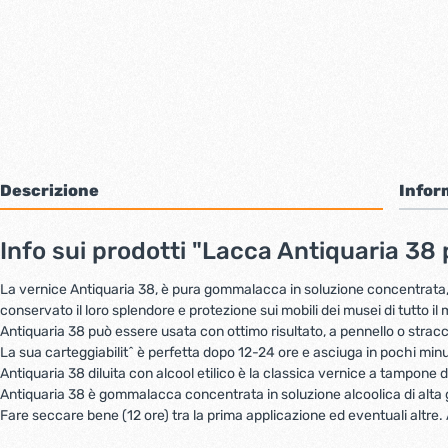
Bulloni inox tps
Cern
Viti inox panel
Barre filettate inox
Bulloni esagonali inox
Dadi inox
Accessori per fissaggio inox
Rondelle inox
Viti per legno
Descrizione
Infor
Dadi
Scopri di più
Info sui prodotti "Lacca Antiquaria 38
La vernice Antiquaria 38, è pura gommalacca in soluzione concentrata, a
Cartavetro e abrasivi
Lucchet
conservato il loro splendore e protezione sui mobili dei musei di tutto i
Antiquaria 38 può essere usata con ottimo risultato, a pennello o stra
La sua carteggiabilitˆ è perfetta dopo 12-24 ore e asciuga in pochi minu
Antiquaria 38 diluita con alcool etilico è la classica vernice a tampone 
Antiquaria 38 è gommalacca concentrata in soluzione alcoolica di alta g
Fare seccare bene (12 ore) tra la prima applicazione ed eventuali altre. 