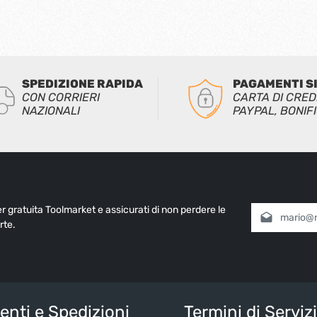
SPEDIZIONE RAPIDA
PAGAMENTI S
CON CORRIERI
CARTA DI CRED
NAZIONALI
PAYPAL, BONIF
ter gratuita Toolmarket e assicurati di non perdere le
Indirizzo e-mai
rte.
Selezionando
informativa 
nostri
termin
Inserisci i cara
nti e Spedizioni
Termini di Serviz