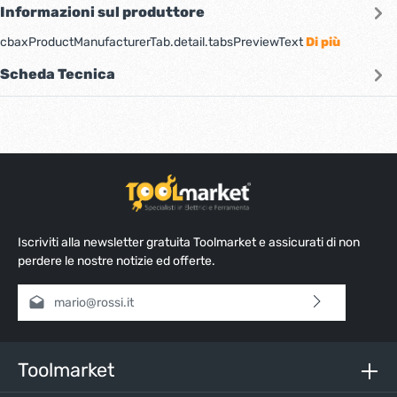
Informazioni sul produttore
cbaxProductManufacturerTab.detail.tabsPreviewText
Di più
Scheda Tecnica
Iscriviti alla newsletter gratuita Toolmarket e assicurati di non
perdere le nostre notizie ed offerte.
Indirizzo e-mail*
Selezionando continua confermi di aver letto la nostra
informativa sulla protezione dei dati
e di aver accettato i
nostri
termini e condizioni generali
.
Toolmarket
Inserisci i caratteri sopra*