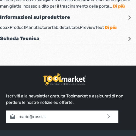
maniglietta incasso a dito per il trascinamento della porta…
Di più
Informazioni sul produttore
cbaxProductManufacturerTab.detail.tabsPreviewText
Di più
Scheda Tecnica
Iscriviti alla newsletter gratuita Toolmarket e assicurati di non
perdere le nostre notizie ed offerte.
Indirizzo e-mail*
Selezionando continua confermi di aver letto la nostra
informativa sulla protezione dei dati
e di aver accettato i