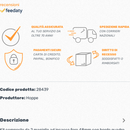
recensioni
QUALITÀ ASSICURATA
SPEDIZIONE RAPIDA
AL TUO SERVIZIO DA
CON CORRIERI
OLTRE 70 ANNI!
NAZIONALI
PAGAMENTI SICURI
DIRITTO DI
CARTA DI CREDITO,
RECESSO
PAYPAL, BONIFICO
SODDISFATTI O
RIMBORSATI
Codice prodotto:
28439
Produttore:
Hoppe
Descrizione
Kit composto da 2 maniglie ad incasso foro 48mm con bordo quadro