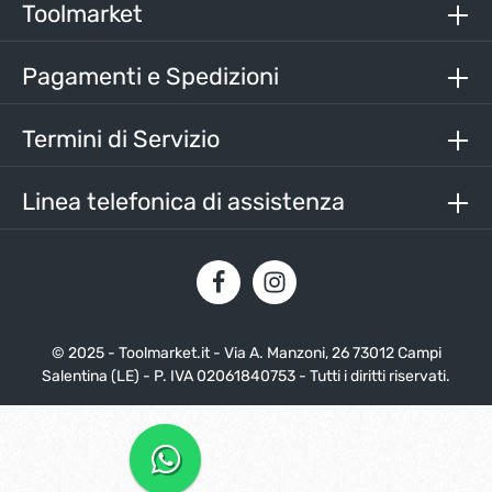
nostri
termini e condizioni generali
.
Toolmarket
Inserisci i caratteri sopra*
Pagamenti e Spedizioni
Termini di Servizio
Linea telefonica di assistenza
© 2025 - Toolmarket.it - Via A. Manzoni, 26 73012 Campi
Salentina (LE) - P. IVA 02061840753 - Tutti i diritti riservati.