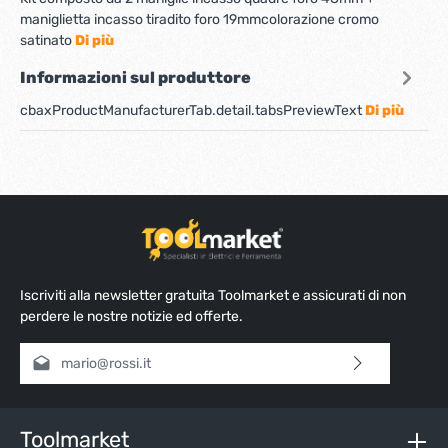
maniglietta incasso tiradito foro 19mmcolorazione cromo
satinato
Di più
Informazioni sul produttore
cbaxProductManufacturerTab.detail.tabsPreviewText
Di più
Iscriviti alla newsletter gratuita Toolmarket e assicurati di non
perdere le nostre notizie ed offerte.
Indirizzo e-mail*
Selezionando continua confermi di aver letto la nostra
informativa sulla protezione dei dati
e di aver accettato i
nostri
termini e condizioni generali
.
Toolmarket