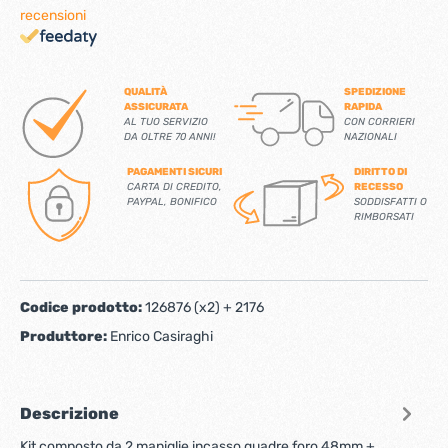
recensioni
QUALITÀ
SPEDIZIONE
ASSICURATA
RAPIDA
AL TUO SERVIZIO
CON CORRIERI
DA OLTRE 70 ANNI!
NAZIONALI
PAGAMENTI SICURI
DIRITTO DI
CARTA DI CREDITO,
RECESSO
PAYPAL, BONIFICO
SODDISFATTI O
RIMBORSATI
Codice prodotto:
126876 (x2) + 2176
Produttore:
Enrico Casiraghi
Descrizione
Kit composto da 2 maniglie incasso quadre foro 48mm +