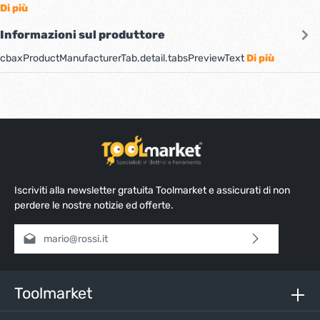
Di più
Informazioni sul produttore
cbaxProductManufacturerTab.detail.tabsPreviewText
Di più
Iscriviti alla newsletter gratuita Toolmarket e assicurati di non
perdere le nostre notizie ed offerte.
Indirizzo e-mail*
Selezionando continua confermi di aver letto la nostra
informativa sulla protezione dei dati
e di aver accettato i
nostri
termini e condizioni generali
.
Toolmarket
Inserisci i caratteri sopra*