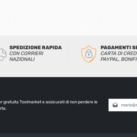
SPEDIZIONE RAPIDA
PAGAMENTI S
CON CORRIERI
CARTA DI CRED
NAZIONALI
PAYPAL, BONIF
ter gratuita Toolmarket e assicurati di non perdere le
Indirizzo e-mai
rte.
Selezionando
informativa 
nostri
termin
Inserisci i cara