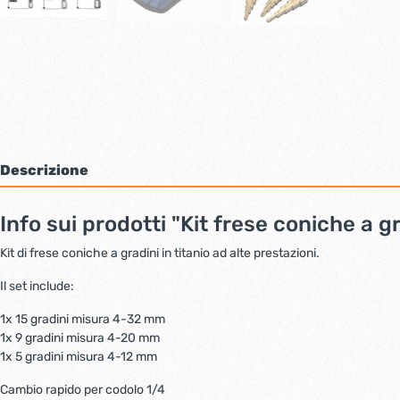
Bulloni inox tps
Cern
Viti inox panel
Barre filettate inox
Bulloni esagonali inox
Dadi inox
Accessori per fissaggio inox
Rondelle inox
Viti per legno
Descrizione
Dadi
Scopri di più
Info sui prodotti "Kit frese coniche a gr
Kit di frese coniche a gradini in titanio ad alte prestazioni.
Cartavetro e abrasivi
Lucchet
Il set include:
1x 15 gradini misura 4-32 mm
1x 9 gradini misura 4-20 mm
1x 5 gradini misura 4-12 mm
Cambio rapido per codolo 1/4