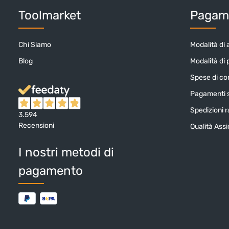
Toolmarket
Pagame
Chi Siamo
Modalità di 
Blog
Modalità di
Spese di c
Pagamenti s
Spedizioni ra
3.594
Recensioni
Qualità Ass
I nostri metodi di
pagamento