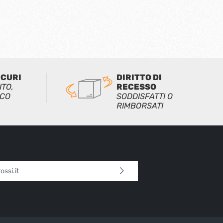
ICURI
DIRITTO DI
ITO,
RECESSO
ICO
SODDISFATTI O
RIMBORSATI
l*
 continua confermi di aver letto la nostra
sulla protezione dei dati
e di aver accettato i
i e condizioni generali
.
tteri sopra*