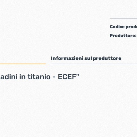
iere ferro forgiato
Codice prod
Produttore
Informazioni sul produttore
adini in titanio - ECEF"
ti
Chiudiporta automatici