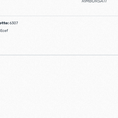
RIMBORSATI
otto:
6307
:
Ecef