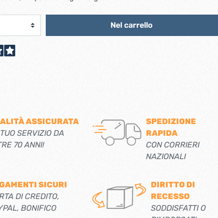
scorrevoli
Ferro forgiato maniglie etc.
Catenacci ferro forgiato
 libro
Nel carrello
Maniglie ferro forgiato
Miscelatori
Maniglioni e battenti ferro forgiato
Maniglie classiche
rici
Maniglie moderne
Scopri di più
allo
Ferramenta per mobili
Serrature per mobili
ALITÀ ASSICURATA
SPEDIZIONE
 TUO SERVIZIO DA
RAPIDA
Scolapiatti
TRE 70 ANNI!
CON CORRIERI
Cestelli estraibili per cucine
NAZIONALI
Scopri di più
GAMENTI SICURI
DIRITTO DI
Cassette postali e bucalettere
RTA DI CREDITO,
RECESSO
Bucalettere
YPAL, BONIFICO
SODDISFATTI O
Cassette postali