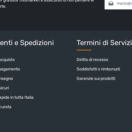
ter gratuita Toolmarket e assicurati di non perdere le
Indirizzo e-mai
rte.
Selezionando
informativa 
nostri
termin
Inserisci i cara
nti e Spedizioni
Termini di Serviz
acquisto
Diritto di recesso
 pagamento
Soddisfatti o rimborsati
onsegna
Garanzie sui prodotti
icuri
pide in tutta Italia
icurata