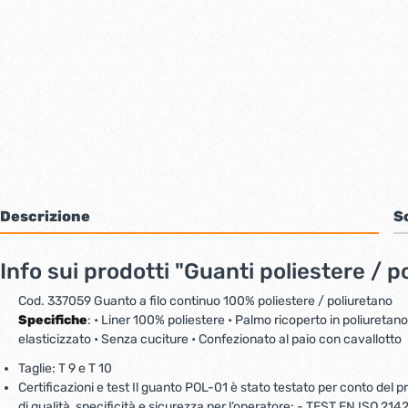
Bulloni inox tps
Cern
Viti inox panel
Barre filettate inox
Bulloni esagonali inox
Dadi inox
Accessori per fissaggio inox
Rondelle inox
Viti per legno
Dadi
Descrizione
S
Scopri di più
Info sui prodotti "Guanti poliestere / p
Cartavetro e abrasivi
Lucchet
Cod. 337059 Guanto a filo continuo 100% poliestere / poliuretano
Specifiche
: • Liner 100% poliestere • Palmo ricoperto in poliuretan
elasticizzato • Senza cuciture • Confezionato al paio con cavallotto
Taglie:
T 9 e T 10
Certificazioni e test Il guanto POL-01 è stato testato per conto del pro
di qualità, specificità e sicurezza per l’operatore: - TEST EN ISO 214