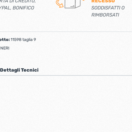
RTA DI CREDITO,
RECESSO
YPAL, BONIFICO
SODDISFATTI O
RIMBORSATI
otto:
11598 taglia 9
:
NERI
Dettagli Tecnici