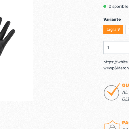
Ferramenta per porte 
Disponibile
Ferramenta per porte a
i per tv lcd-plasma
ci verticali
Pialle elettriche
Variante
taglia 9
e e caricabatterie per
Spazzole per motori elett
tensili
trabattelli
Lastrine e angolari in met
https://whit
w=wp&Mercha
 portatili
Lastrine angolari
ttelli
Lastrine piane
QU
Lastrine speciali
AL
OL
e
Ruote
ere per infissi
PA
iere per mobili