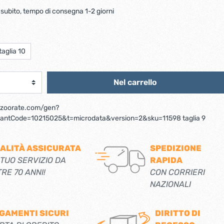
scorrevoli
Ferro forgiato maniglie etc.
 subito, tempo di consegna 1-2 giorni
Catenacci ferro forgiato
 libro
Maniglie ferro forgiato
Miscelatori
Maniglioni e battenti ferro forgiato
taglia 10
Maniglie classiche
rici
Maniglie moderne
Scopri di più
Nel carrello
allo
e.zoorate.com/gen?
Ferramenta per mobili
ntCode=10215025&t=microdata&version=2&sku=11598 taglia 9
Serrature per mobili
Scolapiatti
ALITÀ ASSICURATA
SPEDIZIONE
Cestelli estraibili per cucine
 TUO SERVIZIO DA
RAPIDA
Scopri di più
TRE 70 ANNI!
CON CORRIERI
NAZIONALI
Cassette postali e bucalettere
Bucalettere
GAMENTI SICURI
DIRITTO DI
Cassette postali