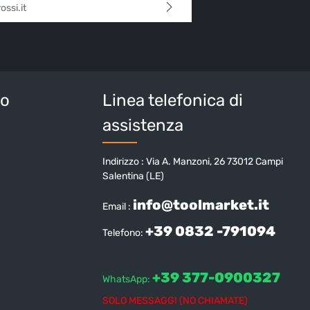
l*
 continua confermi di aver letto la nostra
sulla protezione dei dati
e di aver accettato i
i e condizioni generali
.
tteri sopra*
io
Linea telefonica di
assistenza
Indirizzo : Via A. Manzoni, 26 73012 Campi
Salentina (LE)
info@toolmarket.it
Email :
+39 0832 -791094
Telefono:
+39 377-0900327
WhatsApp:
SOLO MESSAGGI (NO CHIAMATE)