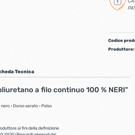
CA
PA
iere ferro forgiato
Codice prod
Produttore
cheda Tecnica
oliuretano a filo continuo 100 % NERI"
ti
Chiudiporta automatici
o nero • Dorso aerato • Polso
duttore ai fini della definizione
20:2020 (Requisiti generali dei