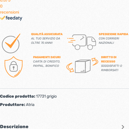
0,0
/5
0
recensioni
QUALITÀ ASSICURATA
SPEDIZIONE RAPIDA
AL TUO SERVIZIO DA
CON CORRIERI
OLTRE 70 ANNI!
NAZIONALI
PAGAMENTI SICURI
DIRITTO DI
CARTA DI CREDITO,
RECESSO
PAYPAL, BONIFICO
SODDISFATTI O
RIMBORSATI
Codice prodotto:
17731 grigio
Produttore:
Atria
Descrizione