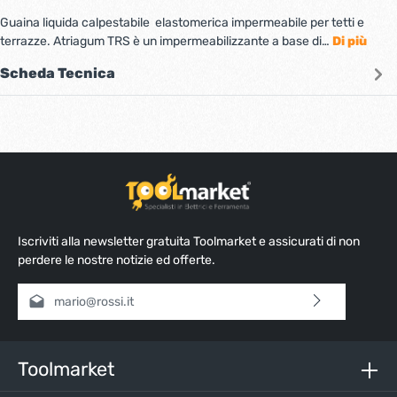
Guaina liquida calpestabile elastomerica impermeabile per tetti e
terrazze. Atriagum TRS è un impermeabilizzante a base di…
Di più
Scheda Tecnica
Iscriviti alla newsletter gratuita Toolmarket e assicurati di non
perdere le nostre notizie ed offerte.
Indirizzo e-mail*
Selezionando continua confermi di aver letto la nostra
informativa sulla protezione dei dati
e di aver accettato i
nostri
termini e condizioni generali
.
Toolmarket
Inserisci i caratteri sopra*