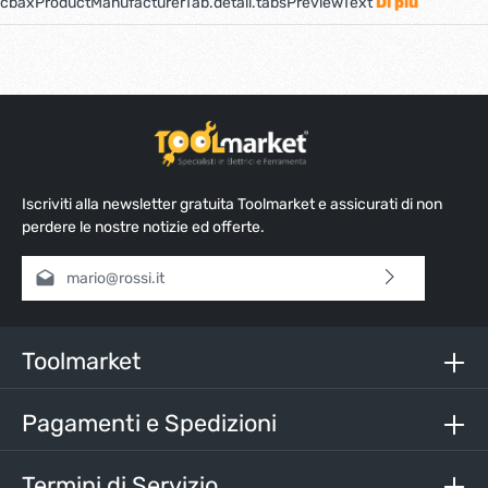
cbaxProductManufacturerTab.detail.tabsPreviewText
Di più
Iscriviti alla newsletter gratuita Toolmarket e assicurati di non
perdere le nostre notizie ed offerte.
Indirizzo e-mail*
Selezionando continua confermi di aver letto la nostra
informativa sulla protezione dei dati
e di aver accettato i
nostri
termini e condizioni generali
.
Toolmarket
Inserisci i caratteri sopra*
Pagamenti e Spedizioni
Termini di Servizio