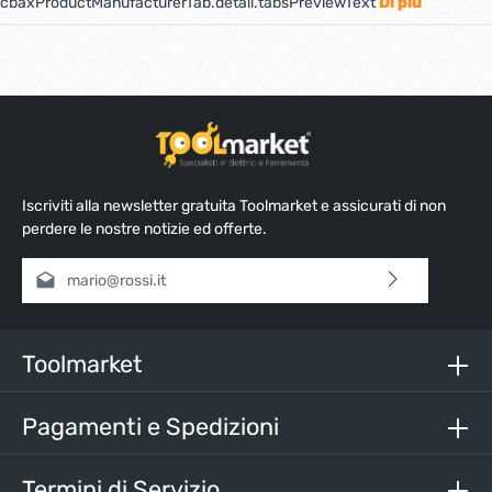
cbaxProductManufacturerTab.detail.tabsPreviewText
Di più
Iscriviti alla newsletter gratuita Toolmarket e assicurati di non
perdere le nostre notizie ed offerte.
Indirizzo e-mail*
Selezionando continua confermi di aver letto la nostra
informativa sulla protezione dei dati
e di aver accettato i
nostri
termini e condizioni generali
.
Toolmarket
Inserisci i caratteri sopra*
Pagamenti e Spedizioni
Termini di Servizio