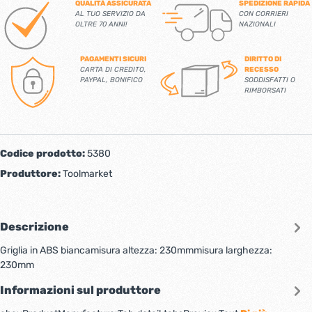
QUALITÀ ASSICURATA
SPEDIZIONE RAPIDA
AL TUO SERVIZIO DA
CON CORRIERI
OLTRE 70 ANNI!
NAZIONALI
PAGAMENTI SICURI
DIRITTO DI
CARTA DI CREDITO,
RECESSO
PAYPAL, BONIFICO
SODDISFATTI O
RIMBORSATI
Codice prodotto:
5380
Produttore:
Toolmarket
Descrizione
Griglia in ABS biancamisura altezza: 230mmmisura larghezza:
230mm
Informazioni sul produttore