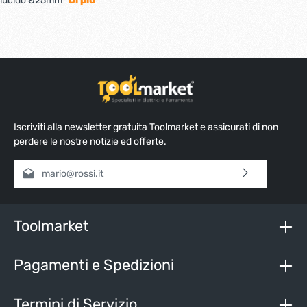
lucido Ø25mm
Di più
Iscriviti alla newsletter gratuita Toolmarket e assicurati di non
perdere le nostre notizie ed offerte.
Indirizzo e-mail*
Selezionando continua confermi di aver letto la nostra
informativa sulla protezione dei dati
e di aver accettato i
nostri
termini e condizioni generali
.
Toolmarket
Inserisci i caratteri sopra*
Pagamenti e Spedizioni
Termini di Servizio