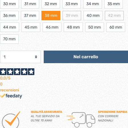
30 mm
31 mm
32 mm
33 mm
34 mm
35 mm
36 mm
37 mm
38 mm
39 mm
40 mm
42 mm
44 mm
45 mm
46 mm
48 mm
50 mm
60 mm
70 mm
Nel carrello
0,0
/5
0
recensioni
QUALITÀ ASSICURATA
SPEDIZIONE RAPIDA
AL TUO SERVIZIO DA
CON CORRIERI
OLTRE 70 ANNI!
NAZIONALI