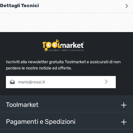
Dettagli Tecnici
Iscriviti alla newsletter gratuita Toolmarket e assicurati di non
perdere le nostre notizie ed offerte.
Indirizzo e-mail*
Selezionando continua confermi di aver letto la nostra
informativa sulla protezione dei dati
e di aver accettato i
nostri
termini e condizioni generali
.
Toolmarket
Inserisci i caratteri sopra*
Pagamenti e Spedizioni