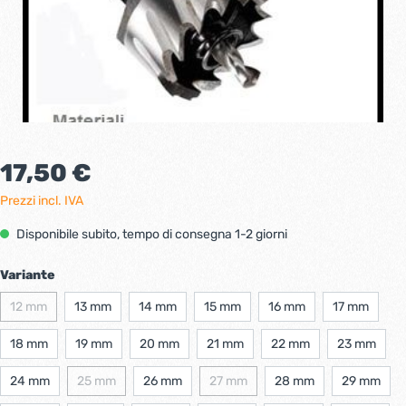
17,50 €
Prezzi incl. IVA
Disponibile subito, tempo di consegna 1-2 giorni
Variante
12 mm
13 mm
14 mm
15 mm
16 mm
17 mm
18 mm
19 mm
20 mm
21 mm
22 mm
23 mm
24 mm
25 mm
26 mm
27 mm
28 mm
29 mm