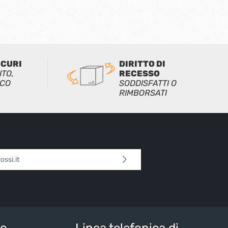
ICURI
DIRITTO DI
ITO,
RECESSO
ICO
SODDISFATTI O
RIMBORSATI
l*
 continua confermi di aver letto la nostra
sulla protezione dei dati
e di aver accettato i
i e condizioni generali
.
tteri sopra*
io
Linea telefonica di