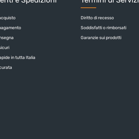
acquisto
Diritto di recesso
 pagamento
Soddisfatti o rimborsati
onsegna
Garanzie sui prodotti
icuri
pide in tutta Italia
icurata