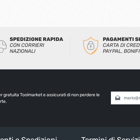
SPEDIZIONE RAPIDA
PAGAMENTI S
CON CORRIERI
CARTA DI CRED
NAZIONALI
PAYPAL, BONIF
ter gratuita Toolmarket e assicurati di non perdere le
Indirizzo e-mai
rte.
Selezionando
informativa 
nostri
termin
Inserisci i cara
nti e Spedizioni
Termini di Serviz