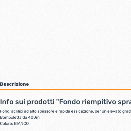
Bulloni inox tps
Cern
Viti inox panel
Barre filettate inox
Bulloni esagonali inox
Dadi inox
Accessori per fissaggio inox
Rondelle inox
Viti per legno
Dadi
Scopri di più
Descrizione
Cartavetro e abrasivi
Lucchet
Info sui prodotti "Fondo riempitivo sp
Fondi acrilici ad alto spessore e rapida essicazione, per un elevato grad
Bomboletta da 400ml
Colore: BIANCO