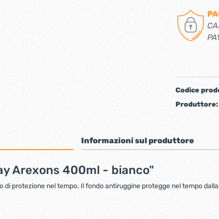
PA
iere ferro forgiato
CA
PA
Codice prod
Produttore
Informazioni sul produttore
ti
Chiudiporta automatici
ray Arexons 400ml - bianco"
o di protezione nel tempo. Il fondo antiruggine protegge nel tempo dalla 