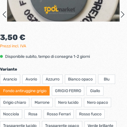
3,50 €
Prezzi incl. IVA
Disponibile subito, tempo di consegna 1-2 giorni
Variante
Arancio
Avorio
Azzurro
Bianco opaco
Blu
Fondo antiruggine grigio
GRIGIO FERRO
Giallo
Grigio chiaro
Marrone
Nero lucido
Nero opaco
Nocciola
Rosa
Rosso Ferrari
Rosso fuoco
Trasparente lucido
Trasparente opaco
Verde brillante