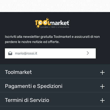
Iscriviti alla newsletter gratuita Toolmarket e assicurati di non
perdere le nostre notizie ed offerte.
Indirizzo e-mail*
Selezionando continua confermi di aver letto la nostra
informativa sulla protezione dei dati
e di aver accettato i
nostri
termini e condizioni generali
.
Toolmarket
Inserisci i caratteri sopra*
Pagamenti e Spedizioni
Termini di Servizio