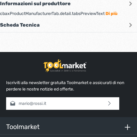
Informazioni sul produttore
cbaxProductManufacturerTab.detail.tabsPreviewText
Di più
Scheda Tecnica
Iscriviti alla newsletter gratuita Toolmarket e assicurati di non
perdere le nostre notizie ed offerte.
Indirizzo e-mail*
Selezionando continua confermi di aver letto la nostra
informativa sulla protezione dei dati
e di aver accettato i
nostri
termini e condizioni generali
.
Toolmarket
Inserisci i caratteri sopra*