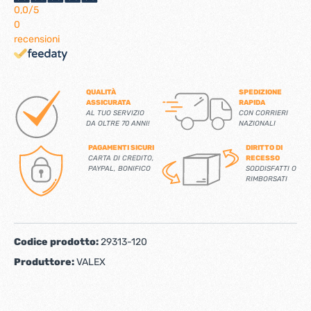
0,0
/5
0
recensioni
QUALITÀ
SPEDIZIONE
ASSICURATA
RAPIDA
AL TUO SERVIZIO
CON CORRIERI
DA OLTRE 70 ANNI!
NAZIONALI
PAGAMENTI SICURI
DIRITTO DI
CARTA DI CREDITO,
RECESSO
PAYPAL, BONIFICO
SODDISFATTI O
RIMBORSATI
Codice prodotto:
29313-120
Produttore:
VALEX