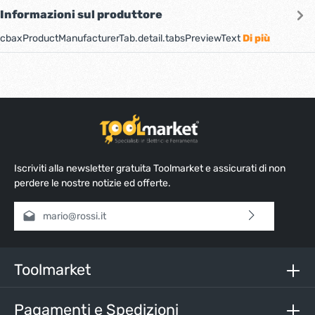
Informazioni sul produttore
cbaxProductManufacturerTab.detail.tabsPreviewText
Di più
Iscriviti alla newsletter gratuita Toolmarket e assicurati di non
perdere le nostre notizie ed offerte.
Indirizzo e-mail*
Selezionando continua confermi di aver letto la nostra
informativa sulla protezione dei dati
e di aver accettato i
nostri
termini e condizioni generali
.
Toolmarket
Inserisci i caratteri sopra*
Pagamenti e Spedizioni