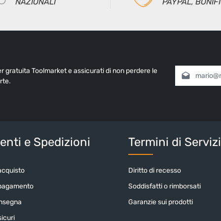
NAZIONALI
PAYPAL, BONIF
ter gratuita Toolmarket e assicurati di non perdere le
Indirizzo e-mai
rte.
Selezionando
informativa 
nostri
termin
Inserisci i cara
nti e Spedizioni
Termini di Serviz
acquisto
Diritto di recesso
 pagamento
Soddisfatti o rimborsati
onsegna
Garanzie sui prodotti
icuri