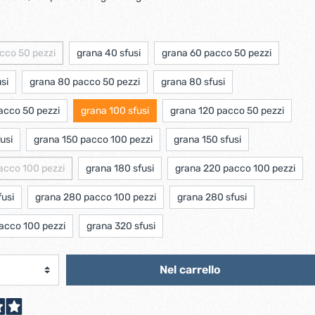
scorrevoli
Ferro forgiato maniglie etc.
Catenacci ferro forgiato
 libro
Maniglie ferro forgiato
Miscelatori
cco 50 pezzi
grana 40 sfusi
grana 60 pacco 50 pezzi
Maniglioni e battenti ferro forgiato
Maniglie classiche
si
grana 80 pacco 50 pezzi
grana 80 sfusi
rici
Maniglie moderne
acco 50 pezzi
grana 100 sfusi
grana 120 pacco 50 pezzi
Scopri di più
usi
grana 150 pacco 100 pezzi
grana 150 sfusi
allo
Ferramenta per mobili
acco 100 pezzi
grana 180 sfusi
grana 220 pacco 100 pezzi
Serrature per mobili
Scolapiatti
fusi
grana 280 pacco 100 pezzi
grana 280 sfusi
Cestelli estraibili per cucine
acco 100 pezzi
grana 320 sfusi
Scopri di più
Nel carrello
Cassette postali e bucalettere
Bucalettere
Cassette postali