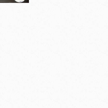
Bulloni inox tps
Cern
Viti inox panel
Barre filettate inox
Bulloni esagonali inox
Dadi inox
Accessori per fissaggio inox
Rondelle inox
Viti per legno
Dadi
Scopri di più
Cartavetro e abrasivi
Lucchet