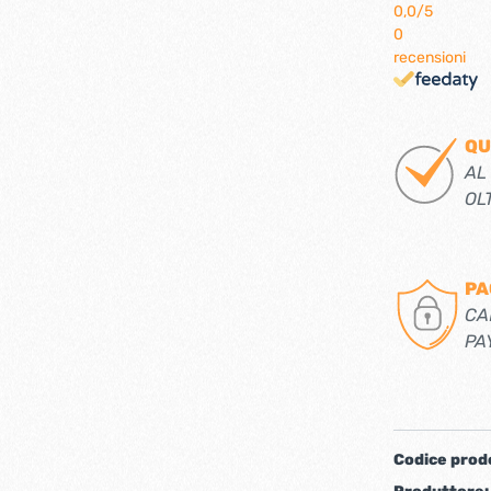
0,0
/5
iere ferro forgiato
0
recensioni
QU
AL
OL
PA
CA
ti
Chiudiporta automatici
PA
Codice prod