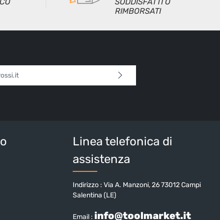
ICO
SODDISFATTI O
RIMBORSATI
l*
 continua confermi di aver letto la nostra
sulla protezione dei dati
e di aver accettato i
i e condizioni generali
.
tteri sopra*
io
Linea telefonica di
assistenza
Indirizzo : Via A. Manzoni, 26 73012 Campi
Salentina (LE)
info@toolmarket.it
Email :