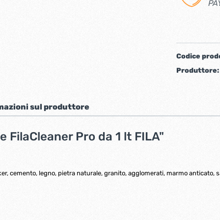
PA
iere ferro forgiato
Codice prod
Produttore
mazioni sul produttore
 FilaCleaner Pro da 1 lt FILA"
ti
Chiudiporta automatici
r, cemento, legno, pietra naturale, granito, agglomerati, marmo anticato, sas