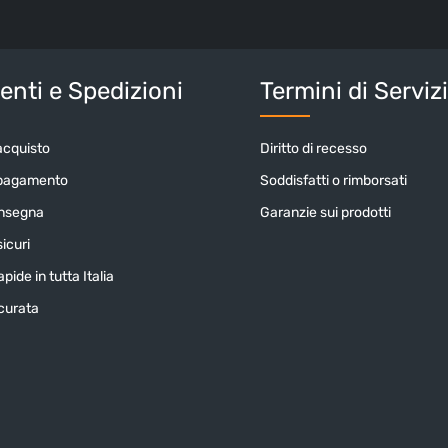
informativa 
nostri
termin
Inserisci i cara
nti e Spedizioni
Termini di Serviz
acquisto
Diritto di recesso
 pagamento
Soddisfatti o rimborsati
onsegna
Garanzie sui prodotti
icuri
pide in tutta Italia
icurata