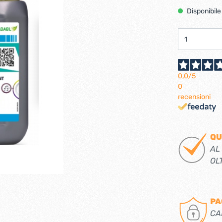
Ferramenta per porte 
Disponibile
Ferramenta per porte a
i per tv lcd-plasma
ci verticali
Pialle elettriche
e e caricabatterie per
Spazzole per motori elett
tensili
0,0
/5
0
recensioni
trabattelli
Lastrine e angolari in met
 portatili
Lastrine angolari
QU
ttelli
Lastrine piane
AL
Lastrine speciali
OL
e
Ruote
PA
ere per infissi
CA
iere per mobili