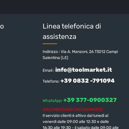
sulla protezione dei dati
e di aver accettato i
i e condizioni generali
.
tteri sopra*
io
Linea telefonica di
assistenza
Indirizzo : Via A. Manzoni, 26 73012 Campi
Salentina (LE)
info@toolmarket.it
Email :
+39 0832 -791094
Telefono:
+39 377-0900327
WhatsApp:
SOLO MESSAGGI (NO CHIAMATE)
Il servizio clienti è attivo dal lunedì al
venerdì dalle 09:00 alle 12:30 e dalle
16:30 alle 19:30 - il sabato dalle 09:00 alle