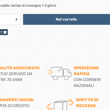
scorrevoli
Ferro forgiato maniglie etc.
 subito, tempo di consegna 1-2 giorni
Catenacci ferro forgiato
 libro
Maniglie ferro forgiato
Miscelatori
Nel carrello
Maniglioni e battenti ferro forgiato
Maniglie classiche
rici
Maniglie moderne
Scopri di più
allo
Ferramenta per mobili
Serrature per mobili
ALITÀ ASSICURATA
SPEDIZIONE
Scolapiatti
 TUO SERVIZIO DA
RAPIDA
Cestelli estraibili per cucine
TRE 70 ANNI!
CON CORRIERI
Scopri di più
NAZIONALI
Cassette postali e bucalettere
GAMENTI SICURI
DIRITTO DI
Bucalettere
RTA DI CREDITO,
RECESSO
Cassette postali