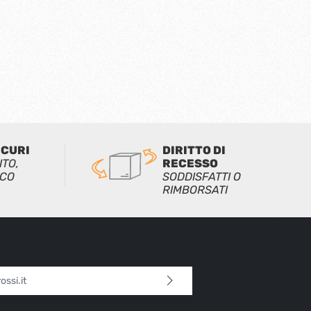
ICURI
DIRITTO DI
ITO,
RECESSO
ICO
SODDISFATTI O
RIMBORSATI
l*
 continua confermi di aver letto la nostra