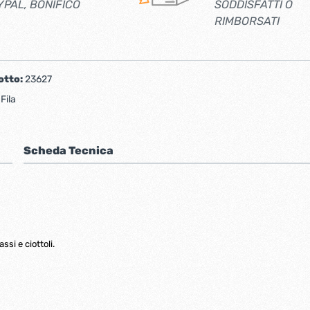
YPAL, BONIFICO
SODDISFATTI O
RIMBORSATI
otto:
23627
:
Fila
Scheda Tecnica
si e ciottoli.