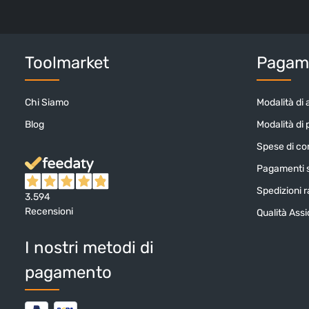
Toolmarket
Pagame
Chi Siamo
Modalità di 
Blog
Modalità di
Spese di c
Pagamenti s
Spedizioni ra
3.594
Recensioni
Qualità Ass
I nostri metodi di
pagamento