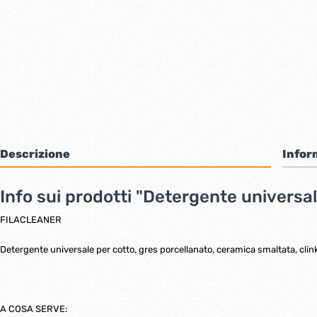
Bulloni inox tps
Cern
Viti inox panel
Barre filettate inox
Bulloni esagonali inox
Dadi inox
Accessori per fissaggio inox
Rondelle inox
Viti per legno
Dadi
Descrizione
Infor
Scopri di più
Info sui prodotti "Detergente universale
Cartavetro e abrasivi
Lucchet
FILACLEANER
Detergente universale per cotto, gres porcellanato, ceramica smaltata, clinke
A COSA SERVE: