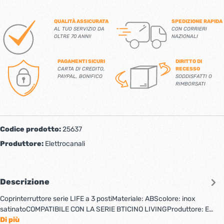
QUALITÀ ASSICURATA
SPEDIZIONE RAPIDA
AL TUO SERVIZIO DA
CON CORRIERI
OLTRE 70 ANNI!
NAZIONALI
PAGAMENTI SICURI
DIRITTO DI
CARTA DI CREDITO,
RECESSO
PAYPAL, BONIFICO
SODDISFATTI O
RIMBORSATI
Codice prodotto:
25637
Produttore:
Elettrocanali
Descrizione
Coprinterruttore serie LIFE a 3 postiMateriale: ABScolore: inox
satinatoCOMPATIBILE CON LA SERIE BTICINO LIVINGProduttore: E…
Di più