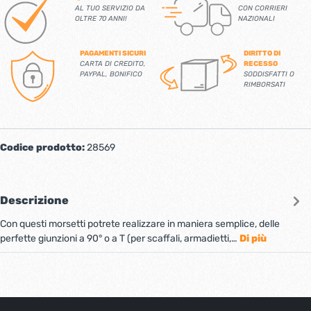
AL TUO SERVIZIO DA
CON CORRIERI
OLTRE 70 ANNI!
NAZIONALI
PAGAMENTI SICURI
DIRITTO DI
CARTA DI CREDITO,
RECESSO
PAYPAL, BONIFICO
SODDISFATTI O
RIMBORSATI
Codice prodotto:
28569
Descrizione
Con questi morsetti potrete realizzare in maniera semplice, delle
perfette giunzioni a 90° o a T (per scaffali, armadietti,…
Di più