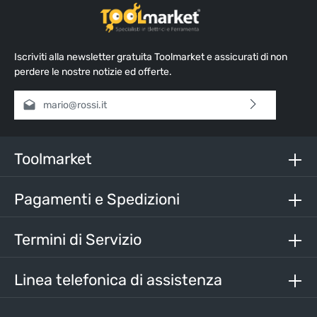
Iscriviti alla newsletter gratuita Toolmarket e assicurati di non
perdere le nostre notizie ed offerte.
Indirizzo e-mail*
Selezionando continua confermi di aver letto la nostra
informativa sulla protezione dei dati
e di aver accettato i
nostri
termini e condizioni generali
.
Toolmarket
Inserisci i caratteri sopra*
Pagamenti e Spedizioni
Termini di Servizio
Linea telefonica di assistenza