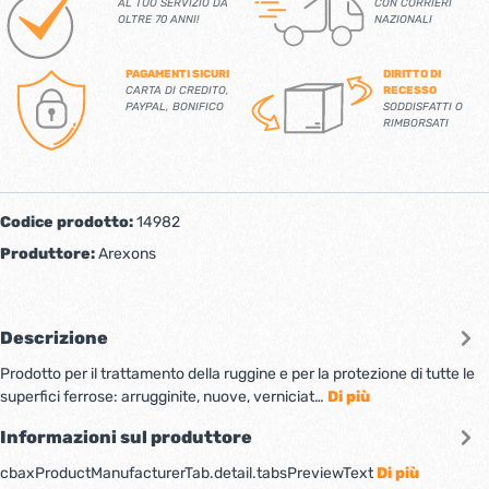
AL TUO SERVIZIO DA
CON CORRIERI
OLTRE 70 ANNI!
NAZIONALI
PAGAMENTI SICURI
DIRITTO DI
CARTA DI CREDITO,
RECESSO
PAYPAL, BONIFICO
SODDISFATTI O
RIMBORSATI
Codice prodotto:
14982
Produttore:
Arexons
Descrizione
Prodotto per il trattamento della ruggine e per la protezione di tutte le
superfici ferrose: arrugginite, nuove, verniciat…
Di più
Informazioni sul produttore
cbaxProductManufacturerTab.detail.tabsPreviewText
Di più