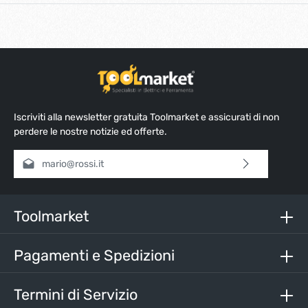
Iscriviti alla newsletter gratuita Toolmarket e assicurati di non
perdere le nostre notizie ed offerte.
Indirizzo e-mail*
Selezionando continua confermi di aver letto la nostra
informativa sulla protezione dei dati
e di aver accettato i
nostri
termini e condizioni generali
.
Toolmarket
Inserisci i caratteri sopra*
Pagamenti e Spedizioni
Termini di Servizio