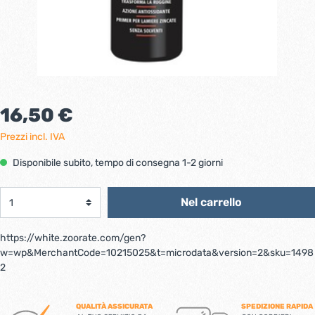
16,50 €
Prezzi incl. IVA
Disponibile subito, tempo di consegna 1-2 giorni
Nel carrello
https://white.zoorate.com/gen?
w=wp&MerchantCode=10215025&t=microdata&version=2&sku=1498
2
QUALITÀ ASSICURATA
SPEDIZIONE RAPIDA