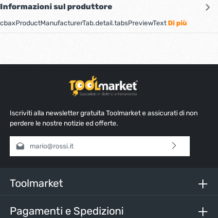
Informazioni sul produttore
cbaxProductManufacturerTab.detail.tabsPreviewText
Di più
Iscriviti alla newsletter gratuita Toolmarket e assicurati di non
perdere le nostre notizie ed offerte.
Indirizzo e-mail*
Selezionando continua confermi di aver letto la nostra
informativa sulla protezione dei dati
e di aver accettato i
nostri
termini e condizioni generali
.
Toolmarket
Inserisci i caratteri sopra*
Pagamenti e Spedizioni