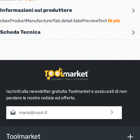
Informazioni sul produttore
cbaxProductManufacturerTab.detail.tabsPreviewText
Di più
Scheda Tecnica
Iscriviti alla newsletter gratuita Toolmarket e assicurati di non
perdere le nostre notizie ed offerte.
Indirizzo e-mail*
Selezionando continua confermi di aver letto la nostra
informativa sulla protezione dei dati
e di aver accettato i
nostri
termini e condizioni generali
.
Toolmarket