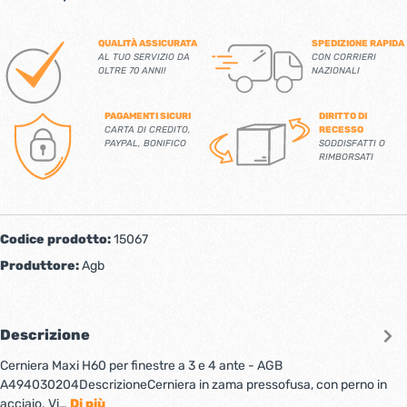
QUALITÀ ASSICURATA
SPEDIZIONE RAPIDA
AL TUO SERVIZIO DA
CON CORRIERI
OLTRE 70 ANNI!
NAZIONALI
PAGAMENTI SICURI
DIRITTO DI
CARTA DI CREDITO,
RECESSO
PAYPAL, BONIFICO
SODDISFATTI O
RIMBORSATI
Codice prodotto:
15067
Produttore:
Agb
Descrizione
Cerniera Maxi H60 per finestre a 3 e 4 ante - AGB
A494030204DescrizioneCerniera in zama pressofusa, con perno in
acciaio. Vi…
Di più