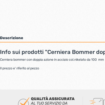
Bulloni inox tps
Cern
Viti inox panel
Barre filettate inox
Bulloni esagonali inox
Dadi inox
Accessori per fissaggio inox
Rondelle inox
Descrizione
Viti per legno
Dadi
Info sui prodotti "Cerniera Bommer do
Scopri di più
Cerniera bommer con doppia azione in acciaio col.nikelato da 100 mm
Il prezzo e' riferito al pezzo
Cartavetro e abrasivi
Lucchet
QUALITÀ ASSICURATA
AL TUO SERVIZIO DA