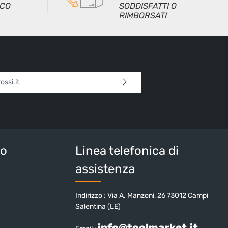
ICO
SODDISFATTI O
RIMBORSATI
l*
 continua confermi di aver letto la nostra
sulla protezione dei dati
e di aver accettato i
i e condizioni generali
.
tteri sopra*
io
Linea telefonica di
assistenza
Indirizzo : Via A. Manzoni, 26 73012 Campi
Salentina (LE)
info@toolmarket.it