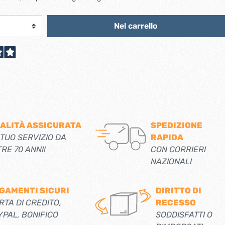
scorrevoli
Ferro forgiato maniglie etc.
Catenacci ferro forgiato
 libro
Nel carrello
Maniglie ferro forgiato
Miscelatori
Maniglioni e battenti ferro forgiato
Maniglie classiche
rici
Maniglie moderne
Scopri di più
allo
Ferramenta per mobili
Serrature per mobili
ALITÀ ASSICURATA
SPEDIZIONE
 TUO SERVIZIO DA
RAPIDA
Scolapiatti
TRE 70 ANNI!
CON CORRIERI
Cestelli estraibili per cucine
NAZIONALI
Scopri di più
GAMENTI SICURI
DIRITTO DI
Cassette postali e bucalettere
RTA DI CREDITO,
RECESSO
Bucalettere
YPAL, BONIFICO
SODDISFATTI O
Cassette postali