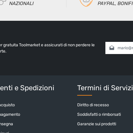
NAZIONALI
PAYPAL, BONIF
ter gratuita Toolmarket e assicurati di non perdere le
Indirizzo e-mai
rte.
Selezionando
informativa 
nostri
termin
Inserisci i cara
nti e Spedizioni
Termini di Serviz
acquisto
Diritto di recesso
 pagamento
Soddisfatti o rimborsati
onsegna
Garanzie sui prodotti