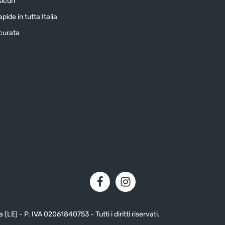
icuri
pide in tutta Italia
icurata
LE) - P. IVA 02061840753 - Tutti i diritti riservati.