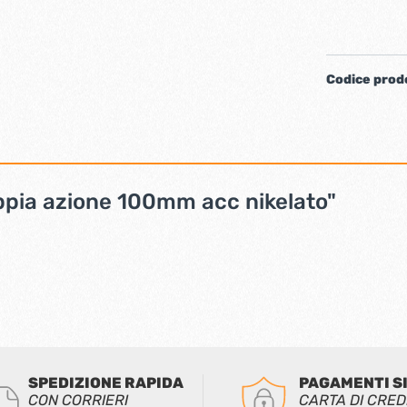
iere ferro forgiato
Codice prod
ppia azione 100mm acc nikelato"
ti
Chiudiporta automatici
SPEDIZIONE RAPIDA
PAGAMENTI S
CON CORRIERI
CARTA DI CRED