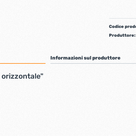
iere ferro forgiato
Codice prod
Produttore
Informazioni sul produttore
o orizzontale"
ti
Chiudiporta automatici