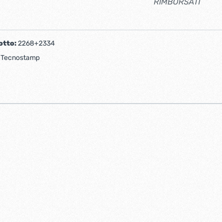
RIMBORSATI
otto:
2268+2334
:
Tecnostamp