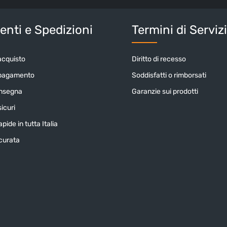
Inserisci i cara
nti e Spedizioni
Termini di Serviz
acquisto
Diritto di recesso
 pagamento
Soddisfatti o rimborsati
onsegna
Garanzie sui prodotti
icuri
pide in tutta Italia
icurata