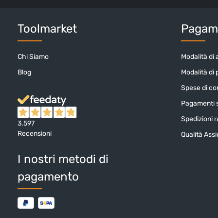
Toolmarket
Pagame
Chi Siamo
Modalità di 
Blog
Modalità di
Spese di c
Pagamenti s
Spedizioni ra
3.597
Recensioni
Qualità Ass
I nostri metodi di
pagamento