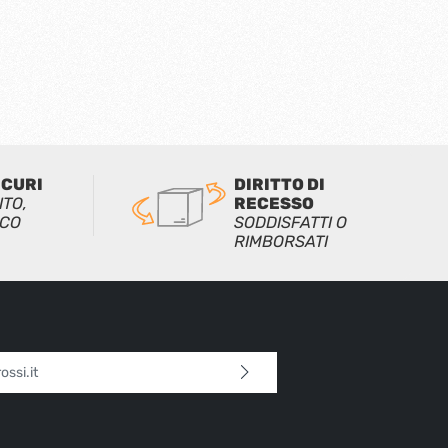
ICURI
DIRITTO DI
ITO,
RECESSO
ICO
SODDISFATTI O
RIMBORSATI
l*
 continua confermi di aver letto la nostra
sulla protezione dei dati
e di aver accettato i
i e condizioni generali
.