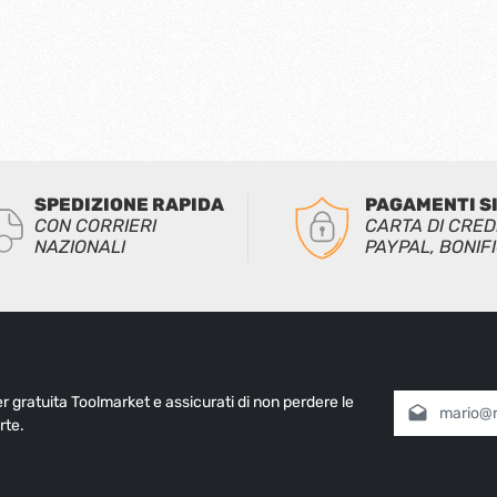
SPEDIZIONE RAPIDA
PAGAMENTI S
CON CORRIERI
CARTA DI CRED
NAZIONALI
PAYPAL, BONIF
ter gratuita Toolmarket e assicurati di non perdere le
Indirizzo e-mai
rte.
Selezionando
informativa 
nostri
termin