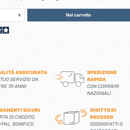
scorrevoli
Ferro forgiato maniglie etc.
Catenacci ferro forgiato
 libro
Nel carrello
Maniglie ferro forgiato
Miscelatori
Maniglioni e battenti ferro forgiato
Maniglie classiche
rici
Maniglie moderne
Scopri di più
allo
Ferramenta per mobili
Serrature per mobili
ALITÀ ASSICURATA
SPEDIZIONE
 TUO SERVIZIO DA
RAPIDA
Scolapiatti
TRE 70 ANNI!
CON CORRIERI
Cestelli estraibili per cucine
NAZIONALI
Scopri di più
GAMENTI SICURI
DIRITTO DI
Cassette postali e bucalettere
RTA DI CREDITO,
RECESSO
Bucalettere
YPAL, BONIFICO
SODDISFATTI O
Cassette postali