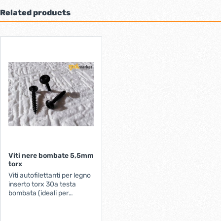
Related products
Viti nere bombate 5,5mm
torx
Viti autofilettanti per legno
inserto torx 30a testa
bombata (ideali per
bandelle e catenacci
neri)disponibili in 2 misure