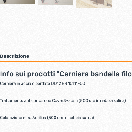
Bulloni inox tps
Cern
Viti inox panel
Barre filettate inox
Bulloni esagonali inox
Dadi inox
Accessori per fissaggio inox
Rondelle inox
Viti per legno
Descrizione
Dadi
Scopri di più
Info sui prodotti "Cerniera bandella fil
Cerniera in acciaio bordato DD12 EN 10111-00
Cartavetro e abrasivi
Lucchet
Trattamento anticorrosione CoverSystem (800 ore in nebbia salina)
Colorazione nera Acrilica (500 ore in nebbia salina)