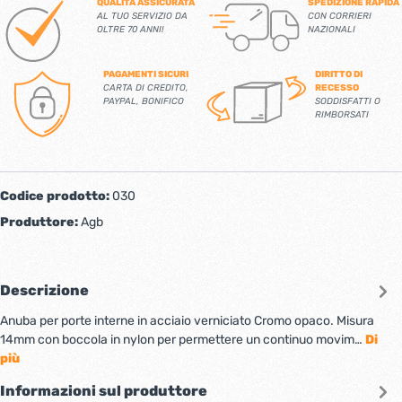
QUALITÀ ASSICURATA
SPEDIZIONE RAPIDA
AL TUO SERVIZIO DA
CON CORRIERI
OLTRE 70 ANNI!
NAZIONALI
PAGAMENTI SICURI
DIRITTO DI
CARTA DI CREDITO,
RECESSO
PAYPAL, BONIFICO
SODDISFATTI O
RIMBORSATI
Codice prodotto:
030
Produttore:
Agb
Descrizione
Anuba per porte interne in acciaio verniciato Cromo opaco. Misura
14mm con boccola in nylon per permettere un continuo movim…
Di
più
Informazioni sul produttore