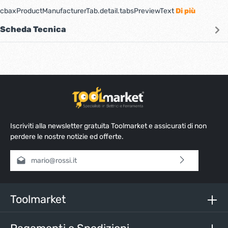
cbaxProductManufacturerTab.detail.tabsPreviewText
Di più
Scheda Tecnica
Iscriviti alla newsletter gratuita Toolmarket e assicurati di non
perdere le nostre notizie ed offerte.
Indirizzo e-mail*
Selezionando continua confermi di aver letto la nostra
informativa sulla protezione dei dati
e di aver accettato i
nostri
termini e condizioni generali
.
Toolmarket
Inserisci i caratteri sopra*