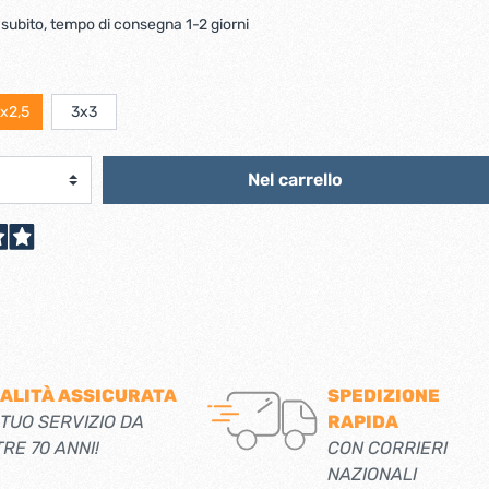
scorrevoli
Ferro forgiato maniglie etc.
 subito, tempo di consegna 1-2 giorni
Catenacci ferro forgiato
 libro
Maniglie ferro forgiato
Miscelatori
Maniglioni e battenti ferro forgiato
x2,5
3x3
Maniglie classiche
rici
Maniglie moderne
Scopri di più
Nel carrello
allo
Ferramenta per mobili
Serrature per mobili
Scolapiatti
Cestelli estraibili per cucine
Scopri di più
ALITÀ ASSICURATA
SPEDIZIONE
 TUO SERVIZIO DA
RAPIDA
Cassette postali e bucalettere
TRE 70 ANNI!
CON CORRIERI
Bucalettere
NAZIONALI
Cassette postali