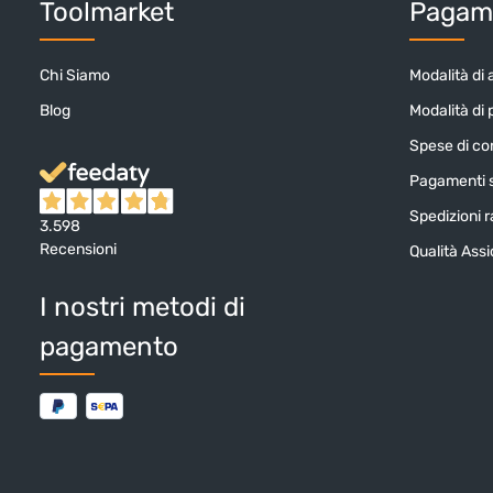
Toolmarket
Pagame
Chi Siamo
Modalità di 
Blog
Modalità di
Spese di c
Pagamenti s
Spedizioni ra
3.598
Recensioni
Qualità Ass
I nostri metodi di
pagamento