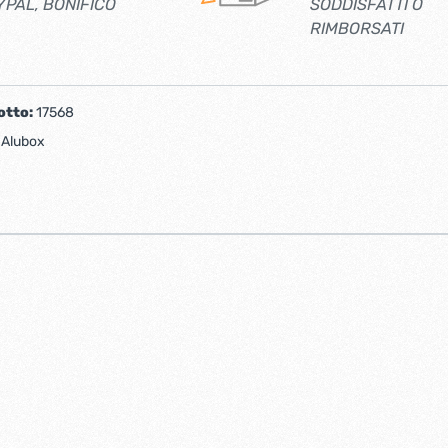
YPAL, BONIFICO
SODDISFATTI O
RIMBORSATI
otto:
17568
:
Alubox