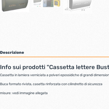
Bulloni inox tps
Cern
Viti inox panel
Barre filettate inox
Bulloni esagonali inox
Dadi inox
Accessori per fissaggio inox
Rondelle inox
Viti per legno
Dadi
Descrizione
Scopri di più
Info sui prodotti "Cassetta lettere Bus
Cartavetro e abrasivi
Lucchet
Cassetta in lamiera verniciata a polveri epossidiche di grandi dimension
Buca formato rivista, casetta rinforzata con cilindretto di sicurezza
misure: vedi immagine allegata