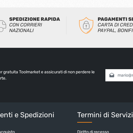
SPEDIZIONE RAPIDA
PAGAMENTI S
CON CORRIERI
CARTA DI CRED
NAZIONALI
PAYPAL, BONIF
ter gratuita Toolmarket e assicurati di non perdere le
Indirizzo e-mai
rte.
Selezionando
informativa 
nostri
termin
Inserisci i cara
nti e Spedizioni
Termini di Serviz
acquisto
Diritto di recesso