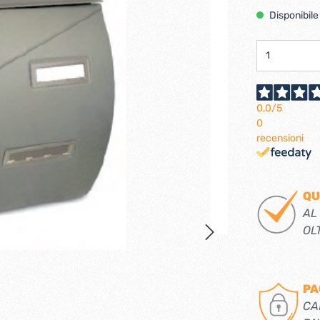
Ferramenta per porte 
Disponibile
Ferramenta per porte a
i per tv lcd-plasma
ci verticali
Pialle elettriche
e e caricabatterie per
Spazzole per motori elett
tensili
0,0
/5
0
recensioni
trabattelli
Lastrine e angolari in met
 portatili
Lastrine angolari
QU
ttelli
Lastrine piane
AL
Lastrine speciali
OL
e
Ruote
PA
ere per infissi
CA
iere per mobili