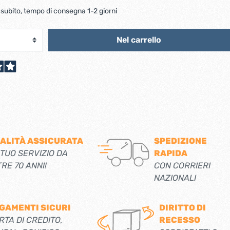
scorrevoli
Ferro forgiato maniglie etc.
 subito, tempo di consegna 1-2 giorni
Catenacci ferro forgiato
 libro
Maniglie ferro forgiato
Miscelatori
Nel carrello
Maniglioni e battenti ferro forgiato
Maniglie classiche
rici
Maniglie moderne
Scopri di più
allo
Ferramenta per mobili
Serrature per mobili
ALITÀ ASSICURATA
SPEDIZIONE
Scolapiatti
 TUO SERVIZIO DA
RAPIDA
Cestelli estraibili per cucine
TRE 70 ANNI!
CON CORRIERI
Scopri di più
NAZIONALI
Cassette postali e bucalettere
GAMENTI SICURI
DIRITTO DI
Bucalettere
RTA DI CREDITO,
RECESSO
Cassette postali