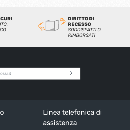
ICURI
DIRITTO DI
ITO,
RECESSO
ICO
SODDISFATTI O
RIMBORSATI
l*
 continua confermi di aver letto la nostra
sulla protezione dei dati
e di aver accettato i
i e condizioni generali
.
tteri sopra*
io
Linea telefonica di
assistenza