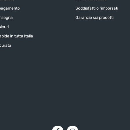
 pagamento
Soddisfatti o rimborsati
onsegna
Garanzie sui prodotti
icuri
pide in tutta Italia
icurata