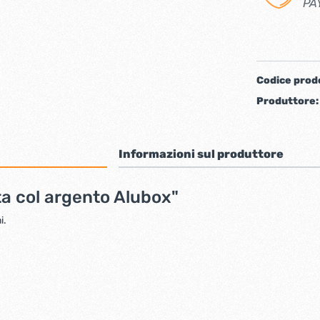
PA
iere ferro forgiato
Codice prod
Produttore
Informazioni sul produttore
ta col argento Alubox"
ti
Chiudiporta automatici
i.