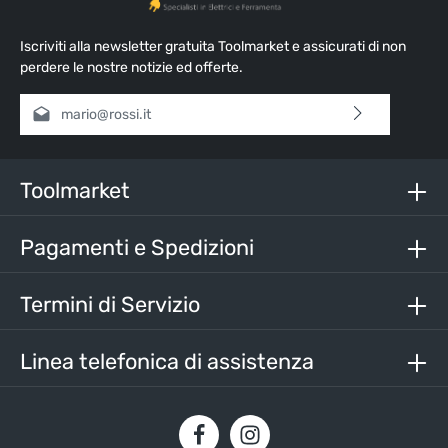
Iscriviti alla newsletter gratuita Toolmarket e assicurati di non
perdere le nostre notizie ed offerte.
Indirizzo e-mail*
Selezionando continua confermi di aver letto la nostra
informativa sulla protezione dei dati
e di aver accettato i
nostri
termini e condizioni generali
.
Toolmarket
Inserisci i caratteri sopra*
Pagamenti e Spedizioni
Termini di Servizio
Linea telefonica di assistenza