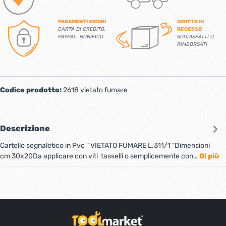
PAGAMENTI SICURI
DIRITTO DI
CARTA DI CREDITO,
RECESSO
PAYPAL, BONIFICO
SODDISFATTI O
RIMBORSATI
Codice prodotto:
2618 vietato fumare
Descrizione
Cartello segnaletico in Pvc " VIETATO FUMARE L.311/1 "Dimensioni
cm 30x20Da applicare con viti tasselli o semplicemente con…
Di più