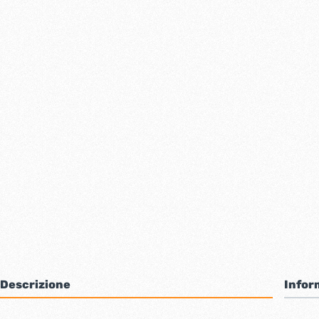
Bulloni inox tps
Cern
Viti inox panel
Barre filettate inox
Bulloni esagonali inox
Dadi inox
Accessori per fissaggio inox
Rondelle inox
Viti per legno
Dadi
Scopri di più
Cartavetro e abrasivi
Lucchet
Descrizione
Infor