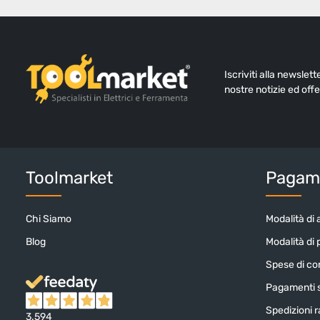
Iscriviti alla newslet
nostre notizie ed offe
Toolmarket
Pagame
Chi Siamo
Modalità di 
Blog
Modalità di
Spese di c
Pagamenti s
Spedizioni ra
3.594