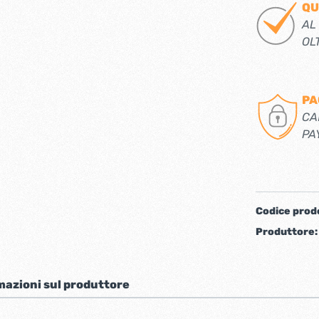
QU
iere ferro forgiato
AL
OL
PA
CA
PA
ti
Chiudiporta automatici
Codice prod
Produttore
mazioni sul produttore