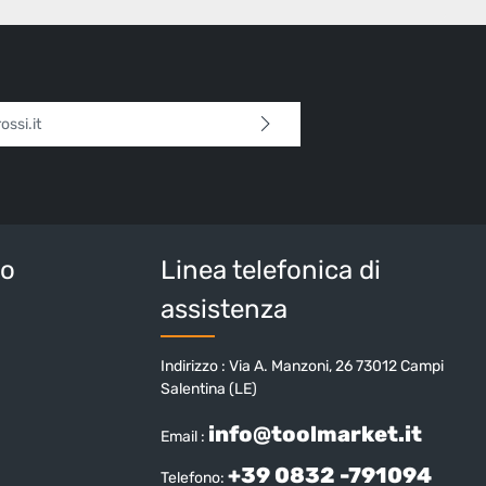
l*
 continua confermi di aver letto la nostra
sulla protezione dei dati
e di aver accettato i
i e condizioni generali
.
tteri sopra*
io
Linea telefonica di
assistenza
Indirizzo : Via A. Manzoni, 26 73012 Campi
Salentina (LE)
info@toolmarket.it
Email :
+39 0832 -791094
Telefono: