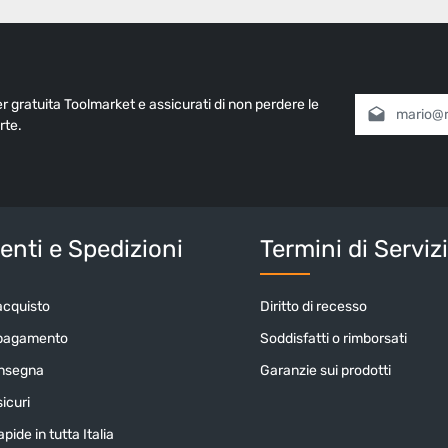
ter gratuita Toolmarket e assicurati di non perdere le
Indirizzo e-mai
rte.
Selezionando
informativa 
nostri
termin
Inserisci i cara
nti e Spedizioni
Termini di Serviz
acquisto
Diritto di recesso
 pagamento
Soddisfatti o rimborsati
onsegna
Garanzie sui prodotti
icuri
pide in tutta Italia