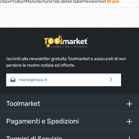
cbaxProductManufacturerTab.detail.tabsPreviewText
Di più
Iscriviti alla newsletter gratuita Toolmarket e assicurati di non
perdere le nostre notizie ed offerte.
Indirizzo e-mail*
Selezionando continua confermi di aver letto la nostra
informativa sulla protezione dei dati
e di aver accettato i
nostri
termini e condizioni generali
.
Toolmarket
Inserisci i caratteri sopra*
Pagamenti e Spedizioni
Termini di Servizio