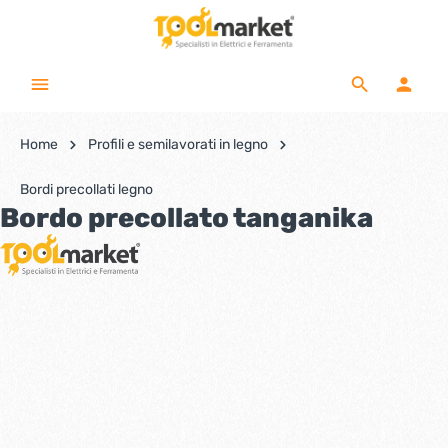
Home
Profili e semilavorati in legno
Bordi precollati legno
Bordo precollato tanganika