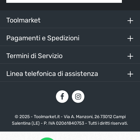
Selezionando continua confermi di aver letto la nostra
informativa sulla protezione dei dati
e di aver accettato i
nostri
termini e condizioni generali
.
Toolmarket
Inserisci i caratteri sopra*
Pagamenti e Spedizioni
Termini di Servizio
Linea telefonica di assistenza
© 2025 - Toolmarket.it - Via A. Manzoni, 26 73012 Campi
Salentina (LE) - P. IVA 02061840753 - Tutti i diritti riservati.