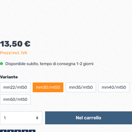
13,50 €
Prezzi incl. IVA
Disponibile subito, tempo di consegna 1-2 giorni
Variante
mm22/mt50
mm30/mt50
mm35/mt50
mm40/mt50
mm50/mt50
Nel carrello