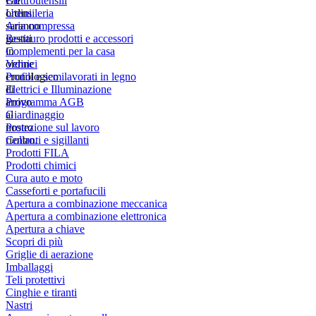
Gli
Elettroutensili
ordini
Utensileria
saranno
Aria compressa
gestiti
Restauro prodotti e accessori
in
Complementi per la casa
ordine
Vernici
cronologico
Profili e semilavorati in legno
di
Elettrici e Illuminazione
arrivo
Programma AGB
al
Giardinaggio
nostro
Protezione sul lavoro
rientro.
Collanti e sigillanti
Prodotti FILA
Prodotti chimici
Cura auto e moto
Casseforti e portafucili
Apertura a combinazione meccanica
Apertura a combinazione elettronica
Apertura a chiave
Scopri di più
Griglie di aerazione
Imballaggi
Teli protettivi
Cinghie e tiranti
Nastri