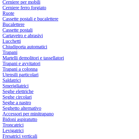
Cerniere per mobili
Cerniere ferro forgiato
Ruote
Cassette postali e bucalettere
Bucalettere
Cassette postali
Cartavetro e abrasivi
Lucchetti
Chiudiporta automatici
Trapani
Martelli demolitori e tassellatori
Trapani e avvitatori
Trapani a colonna
Utensili particolari
Saldatrici
Smerigliatrici
Seghe elettriche
Seghe circolari
Seghe a nastro
Seghetto alternativo
Accessori per minitrapano
Bidoni aspiratutto
Troncatrici
Levigatrici
Fresatrici verticali