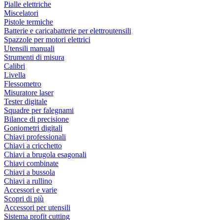
Pialle elettriche
Miscelatori
Pistole termiche
Batterie e caricabatterie per elettroutensili
Spazzole per motori elettrici
Utensili manuali
Strumenti di misura
Calibri
Livella
Flessometro
Misuratore laser
Tester digitale
Squadre per falegnami
Bilance di precisione
Goniometri digitali
Chiavi professionali
Chiavi a cricchetto
Chiavi a brugola esagonali
Chiavi combinate
Chiavi a bussola
Chiavi a rullino
Accessori e varie
Scopri di più
Accessori per utensili
Sistema profit cutting