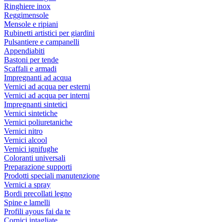
Ringhiere inox
Reggimensole
Mensole e ripiani
Rubinetti artistici per giardini
Pulsantiere e campanelli
Appendiabiti
Bastoni per tende
Scaffali e armadi
Impregnanti ad acqua
Vernici ad acqua per esterni
Vernici ad acqua per interni
Impregnanti sintetici
Vernici sintetiche
Vernici poliuretaniche
Vernici nitro
Vernici alcool
Vernici ignifughe
Coloranti universali
Preparazione supporti
Prodotti speciali manutenzione
Vernici a spray
Bordi precollati legno
Spine e lamelli
Profili ayous fai da te
Cornici intagliate