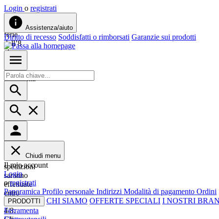
Login
o
registrati
Siamo
in
Assistenza/aiuto
ferie
Diritto di recesso
Soddisfatti o rimborsati
Garanzie sui prodotti
dall’8
al
23
agosto.
Approfitta
del
-10%
su
tutto
con
il
codice
ESTATE26.
Chiudi menu
Le
Il mio account
spedizioni
Login
saranno
o
registrati
effettuate
Panoramica
Profilo personale
Indirizzi
Modalità di pagamento
Ordini
entro
CHI SIAMO
OFFERTE SPECIALI
I NOSTRI BRA
il
PRODOTTI
4/8.
Ferramenta