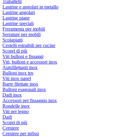
Trabattelli
Lastrine e angolari in metallo
Lastrine angolari
Lastrine piane
Lastrine speciali
Ferramenta per mobili
Serrature per mobili
Scolapiatti
Cestelli estraibili per cucine
Scopri di più
Viti bulloni e fissaggi
Viti, bulloni e accessori inox
Autofilettanti inox
Bulloni inox tps
Viti inox panel
Barre filettate inox
Bulloni esagonali inox
Dadi inox
Accessori per fissaggio inox
Rondelle inox
Viti per legno
Dadi
Scopri di più
Cerniere
Cerniere per infissi