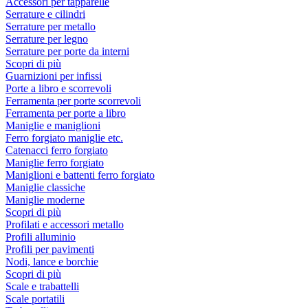
Accessori per tapparelle
Serrature e cilindri
Serrature per metallo
Serrature per legno
Serrature per porte da interni
Scopri di più
Guarnizioni per infissi
Porte a libro e scorrevoli
Ferramenta per porte scorrevoli
Ferramenta per porte a libro
Maniglie e maniglioni
Ferro forgiato maniglie etc.
Catenacci ferro forgiato
Maniglie ferro forgiato
Maniglioni e battenti ferro forgiato
Maniglie classiche
Maniglie moderne
Scopri di più
Profilati e accessori metallo
Profili alluminio
Profili per pavimenti
Nodi, lance e borchie
Scopri di più
Scale e trabattelli
Scale portatili