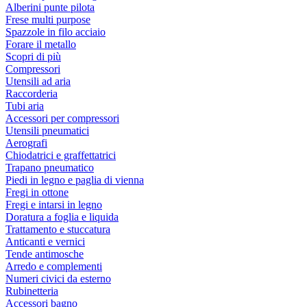
Alberini punte pilota
Frese multi purpose
Spazzole in filo acciaio
Forare il metallo
Scopri di più
Compressori
Utensili ad aria
Raccorderia
Tubi aria
Accessori per compressori
Utensili pneumatici
Aerografi
Chiodatrici e graffettatrici
Trapano pneumatico
Piedi in legno e paglia di vienna
Fregi in ottone
Fregi e intarsi in legno
Doratura a foglia e liquida
Trattamento e stuccatura
Anticanti e vernici
Tende antimosche
Arredo e complementi
Numeri civici da esterno
Rubinetteria
Accessori bagno