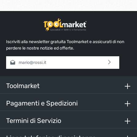
Iscriviti alla newsletter gratuita Toolmarket e assicurati di non
perdere le nostre notizie ed offerte.
Indirizzo e-mail*
Selezionando continua confermi di aver letto la nostra
informativa sulla protezione dei dati
e di aver accettato i
nostri
termini e condizioni generali
.
Toolmarket
Inserisci i caratteri sopra*
Pagamenti e Spedizioni
Termini di Servizio