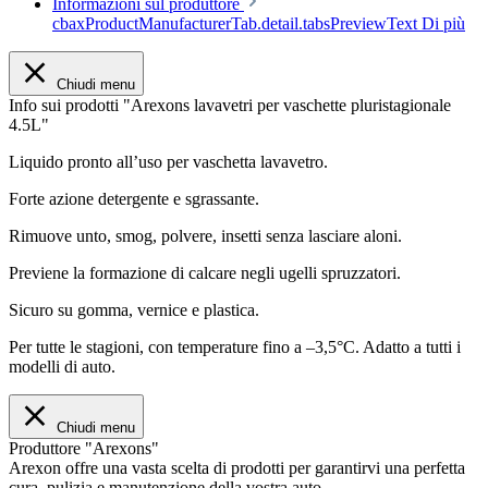
Informazioni sul produttore
cbaxProductManufacturerTab.detail.tabsPreviewText
Di più
Chiudi menu
Info sui prodotti "Arexons lavavetri per vaschette pluristagionale
4.5L"
Liquido pronto all’uso per vaschetta lavavetro.
Forte azione detergente e sgrassante.
Rimuove unto, smog, polvere, insetti senza lasciare aloni.
Previene la formazione di calcare negli ugelli spruzzatori.
Sicuro su gomma, vernice e plastica.
Per tutte le stagioni, con temperature fino a –3,5°C. Adatto a tutti i
modelli di auto.
Chiudi menu
Produttore "Arexons"
Arexon offre una vasta scelta di prodotti per garantirvi una perfetta
cura, pulizia e manutenzione della vostra auto.