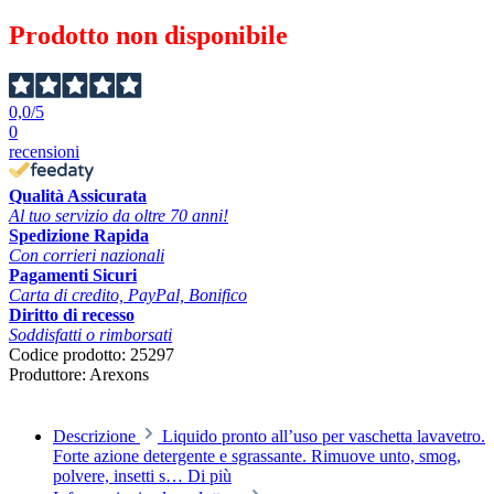
Prodotto non disponibile
0,0
/5
0
recensioni
Qualità Assicurata
Al tuo servizio da oltre 70 anni!
Spedizione Rapida
Con corrieri nazionali
Pagamenti Sicuri
Carta di credito, PayPal, Bonifico
Diritto di recesso
Soddisfatti o rimborsati
Codice prodotto:
25297
Produttore:
Arexons
Descrizione
Liquido pronto all’uso per vaschetta lavavetro.
Forte azione detergente e sgrassante. Rimuove unto, smog,
polvere, insetti s…
Di più