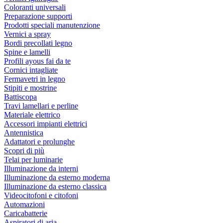
Coloranti universali
Preparazione supporti
Prodotti speciali manutenzione
Vernici a spray
Bordi precollati legno
Spine e lamelli
Profili ayous fai da te
Cornici intagliate
Fermavetri in legno
Stipiti e mostrine
Battiscopa
Travi lamellari e perline
Materiale elettrico
Accessori impianti elettrici
Antennistica
Adattatori e prolunghe
Scopri di più
Telai per luminarie
Illuminazione da interni
Illuminazione da esterno moderna
Illuminazione da esterno classica
Videocitofoni e citofoni
Automazioni
Caricabatterie
Aspiratori di aria