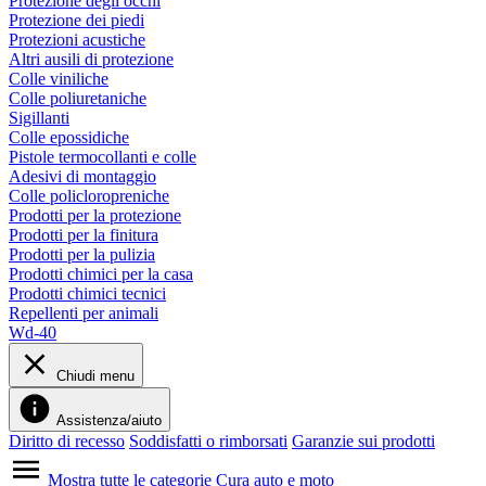
Protezione degli occhi
Protezione dei piedi
Protezioni acustiche
Altri ausili di protezione
Colle viniliche
Colle poliuretaniche
Sigillanti
Colle epossidiche
Pistole termocollanti e colle
Adesivi di montaggio
Colle policloropreniche
Prodotti per la protezione
Prodotti per la finitura
Prodotti per la pulizia
Prodotti chimici per la casa
Prodotti chimici tecnici
Repellenti per animali
Wd-40
Chiudi menu
Assistenza/aiuto
Diritto di recesso
Soddisfatti o rimborsati
Garanzie sui prodotti
Mostra tutte le categorie
Cura auto e moto