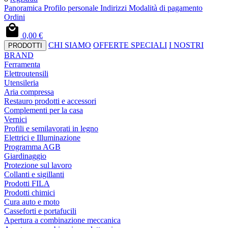
Panoramica
Profilo personale
Indirizzi
Modalità di pagamento
Ordini
0,00 €
CHI SIAMO
OFFERTE SPECIALI
I NOSTRI
PRODOTTI
BRAND
Ferramenta
Elettroutensili
Utensileria
Aria compressa
Restauro prodotti e accessori
Complementi per la casa
Vernici
Profili e semilavorati in legno
Elettrici e Illuminazione
Programma AGB
Giardinaggio
Protezione sul lavoro
Collanti e sigillanti
Prodotti FILA
Prodotti chimici
Cura auto e moto
Casseforti e portafucili
Apertura a combinazione meccanica