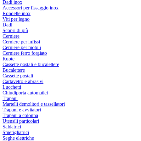
Dadi inox
Accessori per fissaggio inox
Rondelle inox
Viti per legno
Dadi
Scopri di più
Cerniere
Cerniere per infissi
Cerniere per mobili
Cerniere ferro forgiato
Ruote
Cassette postali e bucalettere
Bucalettere
Cassette postali
Cartavetro e abrasivi
Lucchetti
Chiudiporta automatici
Trapani
Martelli demolitori e tassellatori
Trapani e avvitatori
Trapani a colonna
Utensili particolari
Saldatrici
Smerigliatrici
Seghe elettriche