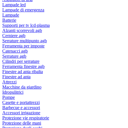
Lampade led
Lampade di emergenza
Lampade
Batterie
Supporti per tv lcd-plasma
Alzanti scorrevoli agb
Cerniere agb
Serrature multipunto agb
Ferramenta per imposte
Catenacci agb
Serrature agb
Cilindri per serrature
Ferramenta finestre agb
Finestre ad anta ribalta
Finestre ad anta
Attrezzi
Macchine da giardino
Idropulitrici
Pompe
Casette e portattrezzi
Barbecue e accessori
Accessori irrigazione
Protezione vie respiratorie
Protezione delle mani