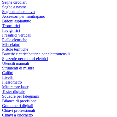
Seghe circolari
Seghe a nastro
Seghetto alternativo
Accessori per minitrapano
Bidoni aspiratutto
Troncatrici
Levigatrici
Fresatrici verticali
Pialle elettriche
Miscelatori
Pistole termiche
Batterie e caricabatterie per elettroutensili
Spazzole per motori elettrici
Utensili manuali
Strumenti di misura
Calibri
Livella
Flessometro
Misuratore laser
Tester digitale
Squadre per falegnami
Bilance di precisione
Goniometri digitali
Chiavi professionali
Chiavi a cricchetto