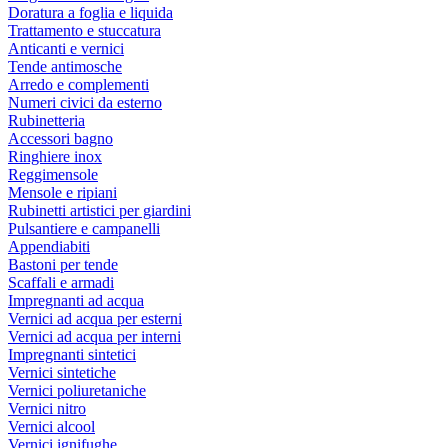
Doratura a foglia e liquida
Trattamento e stuccatura
Anticanti e vernici
Tende antimosche
Arredo e complementi
Numeri civici da esterno
Rubinetteria
Accessori bagno
Ringhiere inox
Reggimensole
Mensole e ripiani
Rubinetti artistici per giardini
Pulsantiere e campanelli
Appendiabiti
Bastoni per tende
Scaffali e armadi
Impregnanti ad acqua
Vernici ad acqua per esterni
Vernici ad acqua per interni
Impregnanti sintetici
Vernici sintetiche
Vernici poliuretaniche
Vernici nitro
Vernici alcool
Vernici ignifughe