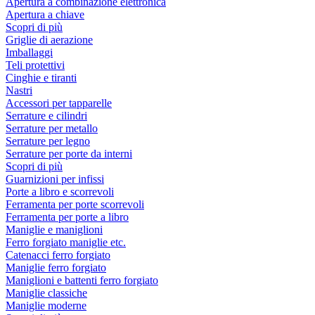
Apertura a combinazione elettronica
Apertura a chiave
Scopri di più
Griglie di aerazione
Imballaggi
Teli protettivi
Cinghie e tiranti
Nastri
Accessori per tapparelle
Serrature e cilindri
Serrature per metallo
Serrature per legno
Serrature per porte da interni
Scopri di più
Guarnizioni per infissi
Porte a libro e scorrevoli
Ferramenta per porte scorrevoli
Ferramenta per porte a libro
Maniglie e maniglioni
Ferro forgiato maniglie etc.
Catenacci ferro forgiato
Maniglie ferro forgiato
Maniglioni e battenti ferro forgiato
Maniglie classiche
Maniglie moderne