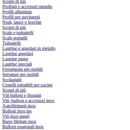
Scopri di più
Profilati e accessori metallo
Profili alluminio
Profili per pavimenti
Nodi, lance e borchie
Scopri di più
Scale e trabattelli
Scale portatili
Trabattelli
Lastrine e angolari in metallo
Lastrine angolari
Lastrine piane
Lastrine speciali
Ferramenta per mobili
Serrature per mobili
Scolapiatti
Cestelli estraibili per cucine
Scopri di più
Viti bulloni e fissaggi
Viti, bulloni e accessori inox
Autofilettanti inox
Bulloni inox tps
Viti inox panel
Barre filettate inox
Bulloni esagonali inox