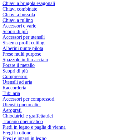
Chiavi a brugola esagonali
Chiavi combinate
Chiavi a bussola
Chiavi a rullino
Accessori e varie
Scopri di più
Accessori per utensili
Sistema profit cutting
Alberini punte pilota
Frese multi purpose
Spazzole in filo acciaio
Forare il metallo
Scopri di più
Compressori
Utensili ad aria
Raccorderia
Tubi aria
Accessori per compressori
Utensili pneumatici
Aerografi
Chiodatrici e graffettatrici
Trapano pneumatico
Piedi in legno e paglia di vienna
Fregi in ottone
Fregi e intarsi in legno